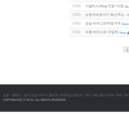
알
13564
시알리스20mg 32정+32정
리
스
13563
뉴토끼바로가기 최신주소 - 
구
입
실
13562
성남 비아그라처방가격
시
13561
수원 비아그라 구입처
간
무
료
채
팅
아
야동코리아
산
만
남
찾
기
미
프
진
복
상호 : 현테크 / 본사:전남 여수시 율촌면 모래목길 86번지 / TEL: (061)682-1104 / FAX: (061)683-11
용
후
기
뉴
토
끼
유
머
판
비