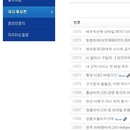
미
프
번호
진
정
13576
배­우­자­선­택 모바일 BEST 
품
구
13575
토렌트제이(TORRENTJ) 2
매
밍
13574
맨파워365판매처 사이트 공
키
넷
13573
시 알리스 구입처 - [ 성인약국
비
슷
돔
13572
내 근처 다이소 큰 매장 위치 
클
럽
13571
툰코 시즌2 바로가기
DOMCLUB.top
24
시
13570
구구정과 팔팔정, 어떤 차이
간
13569
홍삼비아그라 관련 최고의 
대
출
13568
천안 서북구 24시 약국 찾기:
대
출
13567
정품비아그라 정 모바일 유용한 
후
비
아
13566
정품프릴리지구매
탑-
13565
전주 파워맨비아그라 vkdnjaosq
시