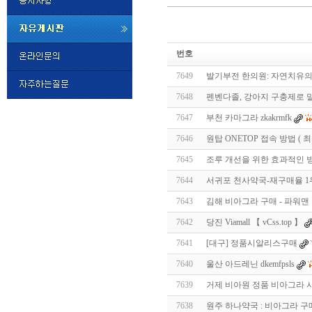
미
프
번호
진
정
7649
발기부전 한의원: 자연치유의 
품
구
7648
펜벤다졸, 강아지 구충제로 말
매
밍
7647
부천 카마그라 zkakrmfk
키
넷
7646
원탑 ONETOP 접속 방법 ( 
비
슷
돔
7645
조루 개선을 위한 효과적인 
클
럽
7644
서귀포 천사약국-재구매율 1위 마
DOMCLUB.top
24
시
7643
김해 비아그라 구매 - 파워맨 남
간
7642
당진 Viamall 【 vCss.top 】
대
출
7641
[대구] 정품시알리스구매
대
출
7640
울산 아드레닌 dkemfpsls
후
비
아
7639
거제 비아원 정품 비아그라 시알
탑-
7638
원주 하나약국 : 비아그라 구
시