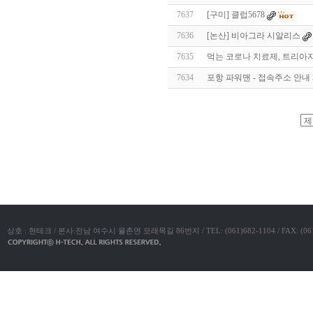
알
7637
[구미] 클럽5678
리
스
7636
[논산] 비아그라 시알리스
구
입
실
7635
먹는 코로나 치료제, 트리아자비
시
7634
포항 파워맨 - 접속주소 안내 페이
간
무
료
채
팅
아
야동코리아
산
만
남
찾
기
미
프
진
복
상호 : 현테크 / 본사:전남 여수시 율촌면 모래목길 86번지 / TEL: (061)682-1104 / FAX: (061)683-11
용
후
기
뉴
토
끼
유
머
판
비