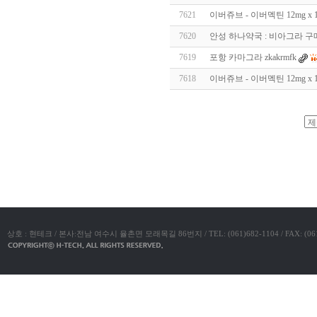
알
7621
이버쥬브 - 이버멕틴 12mg x
리
스
7620
안성 하나약국 : 비아그라 구매 1
구
입
실
7619
포항 카마그라 zkakrmfk
시
7618
이버쥬브 - 이버멕틴 12mg x
간
무
료
채
팅
아
야동코리아
산
만
남
찾
기
미
프
진
복
상호 : 현테크 / 본사:전남 여수시 율촌면 모래목길 86번지 / TEL: (061)682-1104 / FAX: (061)683-11
용
후
기
뉴
토
끼
유
머
판
비