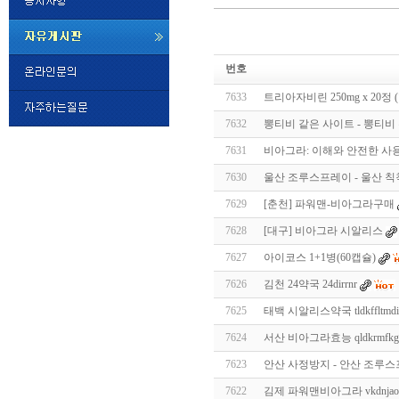
미
프
번호
진
정
7633
트리아자비린 250mg x 20
품
구
7632
뽕티비 같은 사이트 - 뽕티비 주소
매
밍
7631
비아그라: 이해와 안전한 사
키
넷
7630
울산 조루스프레이 - 울산 칙칙
비
슷
돔
7629
[춘천] 파워맨-비아그라구매
클
럽
7628
[대구] 비아그라 시알리스
DOMCLUB.top
24
시
7627
아이코스 1+1병(60캡슐)
간
7626
김천 24약국 24dirrnr
대
출
7625
태백 시알리스약국 tldkffltmdir
대
출
7624
서산 비아그라효능 qldkrmfkg
후
비
아
7623
안산 사정방지 - 안산 조루스프
탑-
7622
김제 파워맨비아그라 vkdnjaosq
시