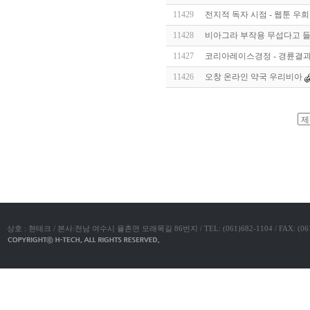
알
11429
전지적 독자 시점 - 웹툰 우희
리
스
11428
비아그라 부작용 무섭다고 
구
입
실
11427
코리아레이스경정 - 경륜결과
시
11426
오창 온라인 약국 우리비아
간
무
료
채
팅
아
야동코리아
산
만
남
찾
기
미
프
진
복
상호 : 현테크 / 본사:전남 여수시 율촌면 모래목길 86번지 / TEL: (061)682-1104 / FAX: (061)683-11
용
후
기
뉴
토
끼
유
머
판
비