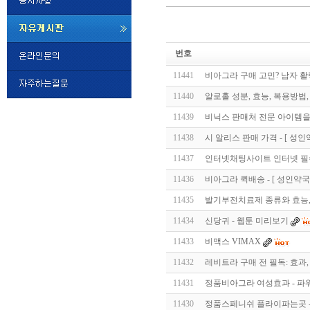
미
프
번호
진
정
11441
비아그라 구매 고민? 남자 활
품
구
11440
알로홀 성분, 효능, 복용방법,
매
밍
11439
비닉스 판매처 전문 아이템을
키
넷
11438
시 알리스 판매 가격 - [ 성인
비
슷
돔
11437
인터넷채팅사이트 인터넷 필수 
클
럽
11436
비아그라 퀵배송 - [ 성인약국 
DOMCLUB.top
24
시
11435
발기부전치료제 종류와 효능,
간
11434
신당귀 - 웹툰 미리보기
대
출
11433
비맥스 VIMAX
대
출
11432
레비트라 구매 전 필독: 효과,
후
비
아
11431
정품비아그라 여성효과 - 파
탑-
11430
정품스페니쉬 플라이파는곳 
시