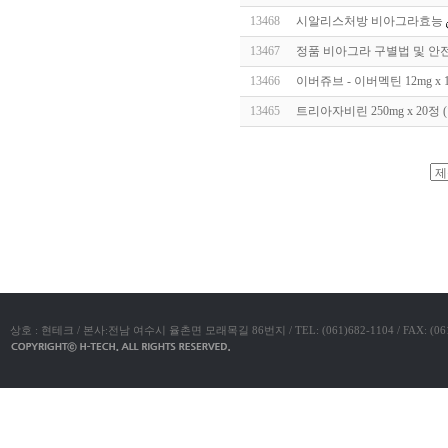
알
13468
시알리스처방 비아그라효능
리
스
13467
정품 비아그라 구별법 및 안
구
입
실
13466
이버쥬브 - 이버멕틴 12mg x
시
13465
트리아자비린 250mg x 20
간
무
료
채
팅
아
야동코리아
산
만
남
찾
기
미
프
진
복
상호 : 현테크 / 본사:전남 여수시 율촌면 모래목길 86번지 / TEL: (061)682-1104 / FAX: (061)683-11
용
후
기
뉴
토
끼
유
머
판
비