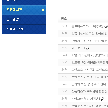
미
프
번호
진
정
13480
골드비아그라 1+1병(60정)
품
구
13479
정품시알리스구입 온라인 정보사이
매
밍
13478
구리의 구리구리 컴백 - 웹툰
키
넷
13477
아프로드-F
비
슷
돔
13476
시알 리스 판매 - [ 성인약국 ]
클
럽
13475
알로홀 50정 (담즙분비촉진제)
DOMCLUB.top
24
시
13474
토렌트소다 시즌2 - 토렌트소
간
13473
토렌트 사이트 추천 및 최신
대
출
13472
밍키넷 최신 공식 주소 안내 | 
대
출
13471
정품칵스타 구매방법 안전성
후
비
아
13470
비아그라 처방 가격은?
탑-
13469
프릭툰 시즌2 최신 정보 - 프
시