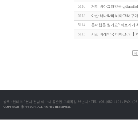
알
5116
거제 비아그라약국 qldkrmfkdir
리
스
5115
아산 하나약국 비아그라 구매 사이
구
입
실
5114
툰더웹툰 뭔가요? 바로가기 주
시
5113
서산 미래약국 비아그라 【 Veb
간
무
료
채
팅
아
야동코리아
산
만
남
찾
기
미
프
진
복
상호 : 현테크 / 본사:전남 여수시 율촌면 모래목길 86번지 / TEL: (061)682-1104 / FAX: (061)683-11
용
후
기
뉴
토
끼
유
머
판
비