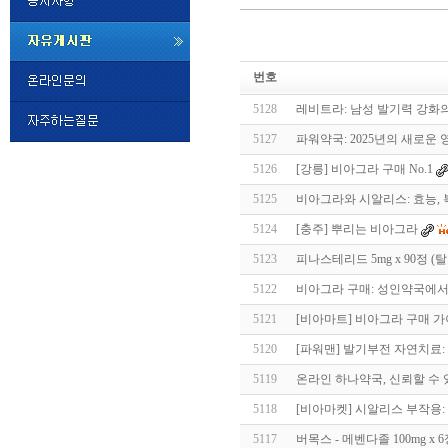
미
프
번호
진
정
5128
레비트라: 남성 발기력 강화
품
구
5127
파워약국: 2025년의 새로운 
매
밍
5126
[강릉] 비아그라 구매 No.1
키
넷
5125
비아그라와 시알리스: 효능,
비
슷
돔
5124
[충주] 뿌리는 비아그라
클
럽
5123
피나스테리드 5mg x 90정 (
DOMCLUB.top
24
시
5122
비아그라 구매: 성인약국에서
간
5121
[비아마트] 비아그라 구매 
대
출
5120
[파워맨] 발기부전 자연치료: 
대
출
5119
온라인 하나약국, 신뢰할 수 있을까
후
비
아
5118
[비아마켓] 시알리스 부작용: 
탑-
5117
버목스 - 메벤다졸 100mg x
시