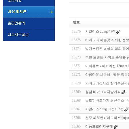
미
프
번호
진
정
13576
시알리스 20mg 가격
품
구
13575
비아그라 파는곳 자세한 정보
매
밍
13574
발기부전은 남성의 삶의 질에
키
넷
13573
추천 토렌트 사이트 순위를 공유
비
슷
돔
13572
이버쥬브 - 이버멕틴 12mg x
클
럽
13571
아름다운 시동생 - 웹툰 작
DOMCLUB.top
24
시
13570
카마그라정시간 발기부전제종
간
13569
성남 비아그라처방가격
대
출
13568
뉴토끼바로가기 최신주소 - 
대
출
13567
시알리스20mg 32정+32정
후
비
아
13566
전주 파워맨비아그라 vkdnjaosq
탑-
13565
정품프릴리지구매
시