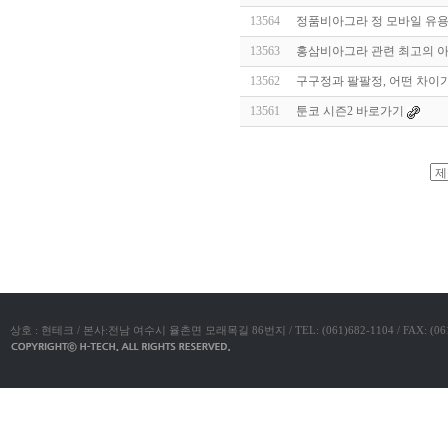
알
13564
정품비아그라 정 모바일 유용한 
리
스
13563
홍삼비아그라 관련 최고의 
구
입
실
13562
구구정과 팔팔정, 어떤 차이
시
13561
툰코 시즌2 바로가기
간
무
료
채
팅
아
야동코리아
산
만
남
찾
기
미
프
진
복
상호 : 현테크 / 본사:전남 여수시 율촌면 모래목길 86번지 / TEL: (061)682-1104 / FAX: (061)683-11
용
후
기
뉴
토
끼
유
머
판
비