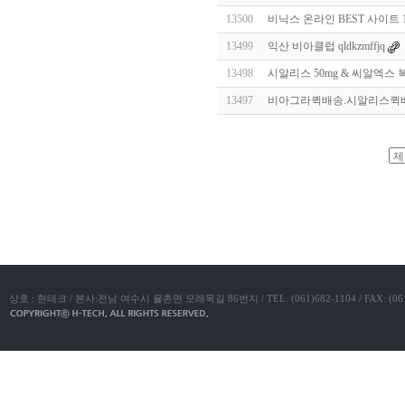
알
13500
비닉스 온라인 BEST 사이트 
리
스
13499
익산 비아클럽 qldkzmffjq
구
입
실
13498
시­알리스 50mg & 씨알엑스
시
13497
비아그라퀵배송.시알리스퀵
간
무
료
채
팅
아
야동코리아
산
만
남
찾
기
미
프
진
복
상호 : 현테크 / 본사:전남 여수시 율촌면 모래목길 86번지 / TEL: (061)682-1104 / FAX: (061)683-11
용
후
기
뉴
토
끼
유
머
판
비