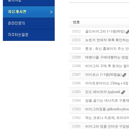
미
프
번호
진
정
13512
골드비아그라 1+1병(60정)
품
구
13511
뉴토끼 연재작 목록 확인하는
매
밍
13510
툰코 - 최신 홈페이지 주소 안내
키
넷
13509
메벤다졸 구매대행하는 방법 - 
비
슷
돔
13508
비아그라 구매 후 효과는 얼
클
럽
13507
아이코스 1+1병(60캡슐)
DOMCLUB.top
24
시
13506
아지트로마이신 250mg x 6정
간
13505
진도 레비트라 fpqlxmfk
대
출
13504
암을 굶기는 대사치료 구충제 
대
출
13503
비아그라정품 qldkrmfkwjdvn
후
비
아
13502
먹는 코로나 치료제, 트리아자비
탑-
13501
비아그라 정품 인터넷 구입
시