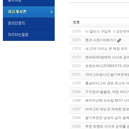
미
프
번호
진
정
13576
시 알리스 구입처 - [ 성인약국
품
구
13575
툰코 시즌2 바로가기
매
밍
13574
내 근처 다이소 큰 매장 위치 
키
넷
13573
맨파워365판매처 사이트 공
비
슷
돔
13572
토렌트제이(TORRENTJ) 2
클
럽
13571
카마그라정시간 발기부전제종
DOMCLUB.top
24
시
13570
홍삼비아그라 관련 최고의 
간
13569
구구정과 팔팔정, 어떤 차이
대
출
13568
배­우­자­선­택 모바일 BEST 
대
출
13567
비아그라 파는곳 자세한 정보
후
비
아
13566
발기부전은 남성의 삶의 질에
탑-
13565
추천 토렌트 사이트 순위를 공유
시