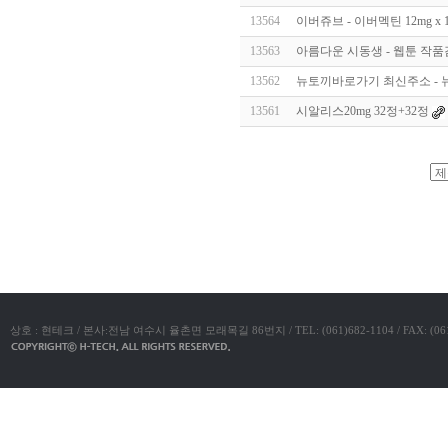
알
13564
이버쥬브 - 이버멕틴 12mg x
리
스
13563
아름다운 시동생 - 웹툰 작
구
입
실
13562
뉴토끼바로가기 최신주소 - 
시
13561
시알리스20mg 32정+32정
간
무
료
채
팅
아
야동코리아
산
만
남
찾
기
미
프
진
복
상호 : 현테크 / 본사:전남 여수시 율촌면 모래목길 86번지 / TEL: (061)682-1104 / FAX: (061)683-11
용
후
기
뉴
토
끼
유
머
판
비