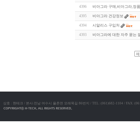
알
4396
비아그라 구매,비아그라,정
리
스
4395
비아그라 건강정보
구
입
실
4394
시알리스 구입처
시
4393
비아그라에 대한 자주 묻는 질
간
무
료
채
팅
아
야동코리아
산
만
남
찾
기
미
프
진
복
상호 : 현테크 / 본사:전남 여수시 율촌면 모래목길 86번지 / TEL: (061)682-1104 / FAX: (061)683-11
용
후
기
뉴
토
끼
유
머
판
비