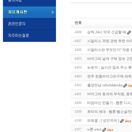
미
프
번호
진
정
4408
삼척 24시 약국 긴급할 때
품
구
4407
시알리스 30정 관련 추천 아
매
밍
4406
시알리스란 무엇인가? 작용 
키
넷
4405
비아그라 낱개 구매 정보 고
비
슷
돔
4404
뉴토끼 - 실시간 접속 주소 
클
럽
4403
전주 정품비아그라구매-파
DOMCLUB.top
24
시
4402
출장만남 cnfwkdaksska
간
4401
비아그라 효과와 부작용, 종
대
출
4400
타임머신 만들기 - 웹툰 디시
대
출
4399
최악의 세대 - 웹툰/웹소설/
후
비
아
4398
파워겔 - [ 성인약국 ]
탑-
4397
w툰 wtwt
시