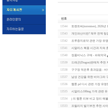
미
프
번호
진
정
13544
토렌트씨(torrentsee), 2
품
구
13543
개인파산이란? 채무 전액 탕
매
밍
13542
조루증치료약 관련 가장 유명한 
키
넷
13541
시알리스 복용 시간과 지속 
비
슷
돔
13540
정품비닉스 구매 - 파워약국
클
럽
13539
드래곤(Dragon)판매처 추천
DOMCLUB.top
24
시
13538
구구정 먹은후 효과없음 - 
간
13537
남성 건강을 위한 비아그라 
대
출
13536
웹툰 pd 디시 관련 가장 유명
대
출
13535
시알리스100mg 가격 관련 
후
비
아
13534
j 의 웹툰 리뷰 비교 정리 해
탑-
13533
프릴리지 발기부전 추천 사이
시