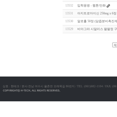
알
13532
입학용병 - 웹툰/만화
리
스
13531
아지트로마이신 250mg x 6정
구
입
실
13530
알로홀 50정 (담즙분비촉진제)
시
13529
비아그라 시알리스 팔팔정 구
간
무
료
채
팅
아
야동코리아
산
만
남
찾
기
미
프
진
복
상호 : 현테크 / 본사:전남 여수시 율촌면 모래목길 86번지 / TEL: (061)682-1104 / FAX: (061)683-11
용
후
기
뉴
토
끼
유
머
판
비