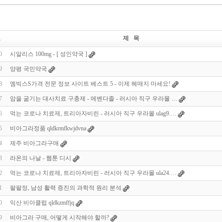
호
제 목
0
시알리스 100mg - [ 성인약국 ]
9
양평 국민약국
8
엠빅스S가격 전문 정보 사이트 베스트 5 - 이제 헤매지 마세요!
7
암을 굶기는 대사치료 구충제 - 메벤다졸 - 러시아 직구 우라몰 …
6
먹는 코로나 치료제, 트리아자비린 - 러시아 직구 우라몰 ulag9.…
5
비아그라정품 qldkrmfkwjdvna
UB.top
24
4
제주 비아그라구매
3
라온의 나날 - 웹툰 디시
2
먹는 코로나 치료제, 트리아자비린 - 러시아 직구 우라몰 ula24.…
1
팔팔정, 남성 활력 증진의 과학적 원리 분석
0
익산 비아클럽 qldkzmffjq
9
비아그라 구매, 어떻게 시작해야 할까?