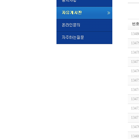
미
프
번
진
정
1348
품
구
1347
매
밍
1347
키
넷
1347
비
슷
돔
1347
클
럽
1347
DOMCL
시
1347
간
1347
대
출
1347
대
출
1347
후
비
아
1347
탑-
1346
시