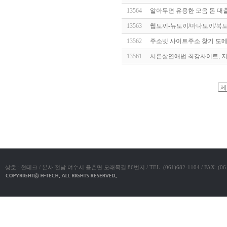
알
13564
알아두면 유용한 모음 돈 대
리
스
13563
웹토끼-뉴토끼/마나토끼/북토
구
입
실
13562
주소넷 사이트주소 찾기 도메
시
13561
서­른­살­연­애­법 최강사이트,
간
무
료
채
팅
아
야동코리아
산
만
남
찾
기
미
프
진
복
상호 : 현테크 / 본사:전남 여수시 율촌면 모래목길 86번지 / TEL: (061)682-1104 / FAX: (061)683-11
용
후
기
뉴
토
끼
유
머
판
비