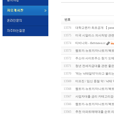
미
프
번호
진
정
13576
대­학­교­퀸­카 최초공개 【 para
품
구
13575
미국 시알리스 의사처방 관련
매
밍
13574
티비나와 - thetvnawa.cc
키
넷
13573
웹토끼-뉴토끼/마나토끼/북토
비
슷
돔
13572
주소야 사이트주소 찾기 도메
클
럽
13571
청년 전세자금대출 관련 좋은 
DOMCLUB.top
24
시
13570
'먹는 낙태알약'이라고 불리는 미
간
13569
미프진 / 임신 중절 약 / 낙태 
대
출
13568
웹토끼-뉴토끼/마나토끼/북토
대
출
13567
사업자대출 금리 카테고리검
후
비
아
13566
웹토끼-뉴토끼/마나토끼/북토
탑-
13565
추천 아파트매매대출 순위 
시