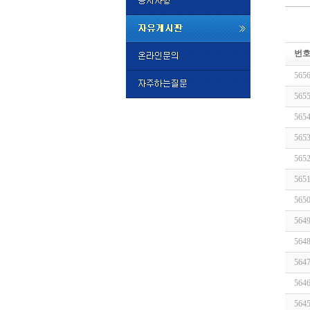
미
프
번
진
정
565
품
구
565
매
밍
565
키
넷
565
비
슷
돔
565
클
럽
565
DOMCL
시
565
간
564
대
출
564
대
출
564
후
비
아
564
탑-
564
시