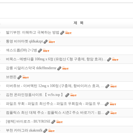
호
제 목
6
발기부전: 이해하고 극복하는 방법
5
통영 비아마켓 qldkakzpt
4
섹스드롭(D8) 2+2병
3
버목스 - 메벤다졸 100mg x 6정 (유럽산 C형 구충제, 항암 효과)…
2
강릉 시알리스약국 tldkffltmdirrnr
1
브랜든
UB.top
24
0
이버쥬브 - 이버멕틴 12mg x 100정 (구충제, 항바이러스 효과, …
9
김천 온라인정품사이트 【 vcSs.top 】
8
파일조 우회 - 파일조 최신주소 - 파일조 우회접속 - 파일조 우…
7
컴플릭스 최신 대체 주소 - 컴플릭스 시즌2 주소 바로가기 - 컴…
6
[평택] 바이로즈 - BUYROSE
5
부천 카마그라 zkakrmfk