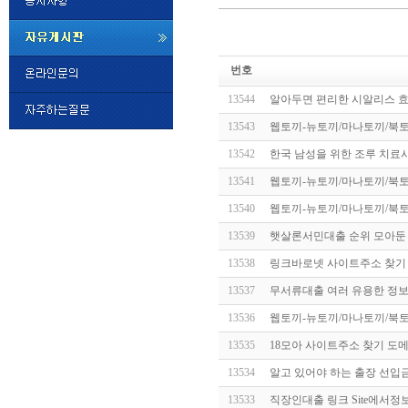
미
프
번호
진
정
13544
알아두면 편리한 시알리스 
품
구
13543
웹토끼-뉴토끼/마나토끼/북토
매
밍
13542
한국 남성을 위한 조루 치료
키
넷
13541
웹토끼-뉴토끼/마나토끼/북토
비
슷
돔
13540
웹토끼-뉴토끼/마나토끼/북토
클
럽
13539
햇살론서민대출 순위 모아둔
DOMCLUB.top
24
시
13538
링크바로넷 사이트주소 찾기 
간
13537
무서류대출 여러 유용한 정보
대
출
13536
웹토끼-뉴토끼/마나토끼/북토
대
출
13535
18모아 사이트주소 찾기 도메
후
비
아
13534
알고 있어야 하는 출장 선입
탑-
13533
직장인대출 링크 Site에서정
시