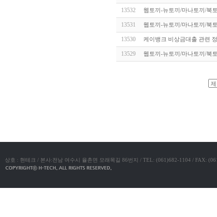
알
13532
웹토끼-뉴토끼/마나토끼/북토
리
스
13531
웹토끼-뉴토끼/마나토끼/북토
구
입
실
13530
케이뱅크 비상금대출 관련 정
시
13529
웹토끼-뉴토끼/마나토끼/북토
간
무
료
채
팅
아
야동코리아
산
만
남
찾
기
미
프
진
복
상호 : 현테크 / 본사:전남 여수시 율촌면 모래목길 86번지 / TEL: (061)682-1104 / FAX: (061)683-11
용
후
기
뉴
토
끼
유
머
판
비