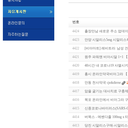
미
프
번호
진
정
4424
출장만남 새로운 주소 업데이트
품
구
4423
안양 시알리스5mg 시알리
매
밍
4422
[비아마트] 레비트라: 남성 
키
넷
4421
원주 파워맨 비아시알 1+1 【 ve
비
슷
돔
4420
48시간 내 코로나19 사멸시키
클
럽
4419
흥시 온라인약국비아그라 【 vcS
DOMCLUB.top
24
시
4418
안동 천사약국 cjstkdirrnr
간
4417
암을 굶기는 대사치료 구충제 
대
출
4416
목포 온라인에서 비아그라 구매
대
출
4415
신종코로나바이러스(SARS-Co
후
비
아
4414
버목스 - 메벤다졸 100mg x
탑-
4413
당진 시알리스구매-시알리스
시