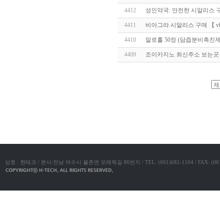
알
4412
성인약국: 안전한 시알리스 
리
스
4411
비아그라 시알리스 구매 【 vbv
구
입
실
4410
알로홀 50정 (담즙분비촉진제)
시
4409
조이카지노 최신주소 보는곳 -
간
무
료
채
팅
아
야동코리아
산
만
남
찾
기
미
프
진
복
상호 : 현테크 / 본사:전남 여수시 율촌면 모래목길 86번지 / TEL: (061)682-1104 / FAX: (061)683-11
용
후
기
뉴
토
끼
유
머
판
비