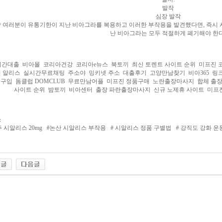
발작
심장 발작
 여러분이 유통기한이 지난 비아그라를 복용하고 이러한 부작용을 발견했다면, 즉시 
난 비아그라는 모두 적절하게 폐기해야 한다
시간대출
비아몰
코리아건강
코리아e뉴스
북토끼
최신 토렌트 사이트 순위
미프진 
시 알리스
실시간무료채팅
주소야
밍키넷 주소
대출후기
고양만남찾기
비아365
링
 구입
돔클럽 DOMCLUB
무료만남어플
미프진 정품구매
노란출장마사지
합체 출
사이트 순위
밤토끼
비아센터
출장 파란출장마사지
신규 노제휴 사이트
미프
:
 시알리스 20mg
#
논산 시알리스 부작용
#
시알리스 정품 구별법
#
강직도 강화 운
리아