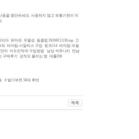
사용을 중단하세요. 사용하지 않고 유통기한이 지
.
코리아
유머판
우즐성
돔클럽 DOMCLUB.top
고
크와
비아탑-시알리스 구입
링크114
비아탑-프릴
장안마
미프진약국 구입방법
남성 커뮤니티
만남
진 구매후기
강직도 올리는 법
대출DB
동
#
발기부전 50대 후반