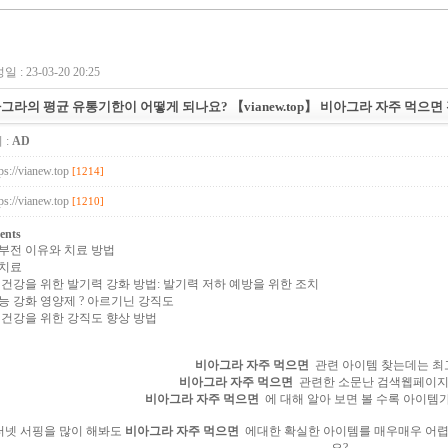
 : 23-03-20 20:25
그라의 평균 유통기한이 어떻게 되나요? 【vianew.top】 비아그라 자주 먹으
 :
AD
ps://vianew.top
[1214]
ps://vianew.top
[1210]
ents
부전 이유와 치료 방법
치료
UB.top
24
 건강을 위한 발기력 강화 방법: 발기력 저하 예방을 위한 조치
능 강화 영양제 ? 아르기닌 강직도
 건강을 위한 강직도 향상 방법
비아그라 자주 먹으면
관련 아이템 찾는데는 최
비아그라 자주 먹으면
관련한 소문난 검색웹페이지 
비아그라 자주 먹으면
에 대해 알아 보면 볼 수록 아이템
터넷 서핑을 많이 해봐도
비아그라 자주 먹으면
에대한 확실한 아이템를 매우매우 어렵