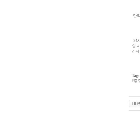
아
구
매
비
만약
아
탑-
프
릴
리
24
지
양 
구
리지
입
시
알
리
스
Tags
후
#
충주
기
코
리
아
e
뉴
스
비
아
센
야동코
터
링
크
와
미
프