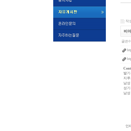
미
프
작성일
진
정
비아
품
구
글쓴이
매
밍
htt
키
넷
htt
비
슷
돔
Cont
클
발기
럽
지루
DOMCL
남성
시
성기
간
남성
대
출
대
출
후
비
아
탑-
인
시