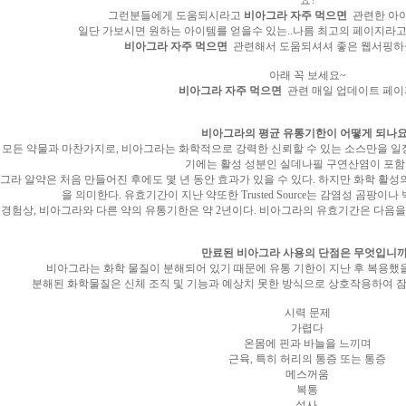
요?
그런분들에게 도움되시라고
비아그라 자주 먹으면
관련한 아이
일단 가보시면 원하는 아이템를 얻을수 있는..나름 최고의 페이지라고
비아그라 자주 먹으면
관련해서 도움되셔셔 좋은 웹서핑하셨
아래 꼭 보세요~
비아그라 자주 먹으면
관련 매일 업데이트 페
비아그라의 평균 유통기한이 어떻게 되나요
 모든 약물과 마찬가지로, 비아그라는 화학적으로 강력한 신뢰할 수 있는 소스만을 일
기에는 활성 성분인 실데나필 구연산염이 포함
그라 알약은 처음 만들어진 후에도 몇 년 동안 효과가 있을 수 있다. 하지만 화학 활성
을 의미한다. 유효기간이 지난 약또한 Trusted Source는 감염성 곰팡이
경험상, 비아그라와 다른 약의 유통기한은 약 2년이다. 비아그라의 유효기간은 다음을
만료된 비아그라 사용의 단점은 무엇입니까
비아그라는 화학 물질이 분해되어 있기 때문에 유통 기한이 지난 후 복용했을
분해된 화학물질은 신체 조직 및 기능과 예상치 못한 방식으로 상호작용하여 잠
시력 문제
가렵다
온몸에 핀과 바늘을 느끼며
근육, 특히 허리의 통증 또는 통증
메스꺼움
복통
설사.