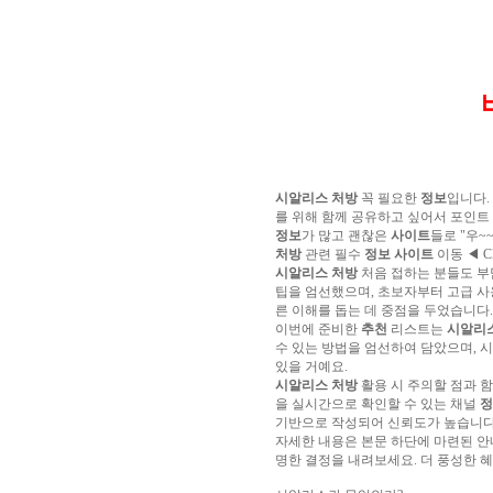
알
리
스
구
입
실
시
간
무
료
채
시알리스 처방
꼭 필요한
정보
입니다.
팅
아
를 위해 함께 공유하고 싶어서 포인트
산
정보
가 많고 괜찮은
사이트
들로 "우~
만
처방
관련 필수
정보
사이트
이동 ◀ Cl
남
시알리스 처방
처음 접하는 분들도 부
찾
팁을 엄선했으며, 초보자부터 고급 사
기
미
른 이해를 돕는 데 중점을 두었습니다.
프
이번에 준비한
추천
리스트는
시알리
진
수 있는 방법을 엄선하여 담았으며, 
복
있을 거예요.
용
시알리스 처방
활용 시 주의할 점과 
후
을 실시간으로 확인할 수 있는 채널
정
기
뉴
기반으로 작성되어 신뢰도가 높습니다
토
자세한 내용은 본문 하단에 마련된 
끼
유
명한 결정을 내려보세요. 더 풍성한 혜
머
판
비