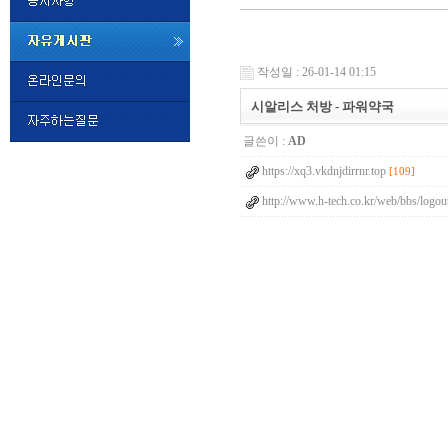
미
프
작성일 : 26-01-14 01:15
진
정
시알리스 처방 - 파워약국
품
구
글쓴이 :
AD
매
밍
https://xq3.vkdnjdirrnr.top
키
[109]
넷
http://www.h-tech.co.kr/web/bbs/logou
비
슷
돔
클
럽
DOMCLUB.top
24
시
간
대
출
대
출
후
비
아
탑-
시