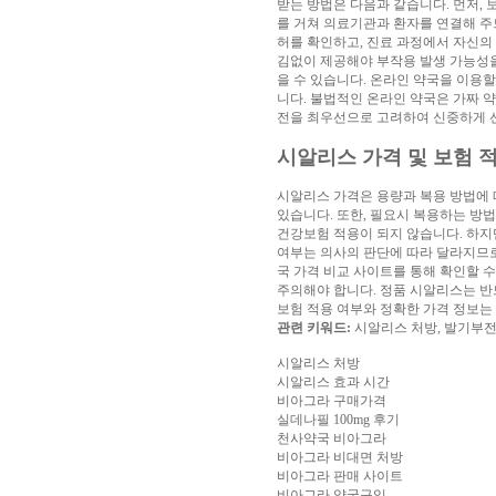
받는 방법은 다음과 같습니다. 먼저,
시
를 거쳐 의료기관과 환자를 연결해 주므
간
허를 확인하고, 진료 과정에서 자신의
대
김없이 제공해야 부작용 발생 가능성을
출
비
을 수 있습니다. 온라인 약국을 이용할
아
니다. 불법적인 온라인 약국은 가짜 
탑
웹
전을 최우선으로 고려하여 신중하게 
토
끼
합
시알리스 가격 및 보험 
체
출
시알리스 가격은 용량과 복용 방법에 따라
장
있습니다. 또한, 필요시 복용하는 방
안
건강보험 적용이 되지 않습니다. 하지
마
임
여부는 의사의 판단에 따라 달라지므로
심
국 가격 비교 사이트를 통해 확인할 
중
주의해야 합니다. 정품 시알리스는 반
절
주
보험 적용 여부와 정확한 가격 정보는
소
관련 키워드:
시알리스 처방, 발기부전 
야
최
신
시알리스 처방
토
시알리스 효과 시간
렌
비아그라 구매가격
트
실데나필 100mg 후기
사
천사약국 비아그라
이
비아그라 비대면 처방
트
비아그라 판매 사이트
순
비아그라 약국구입