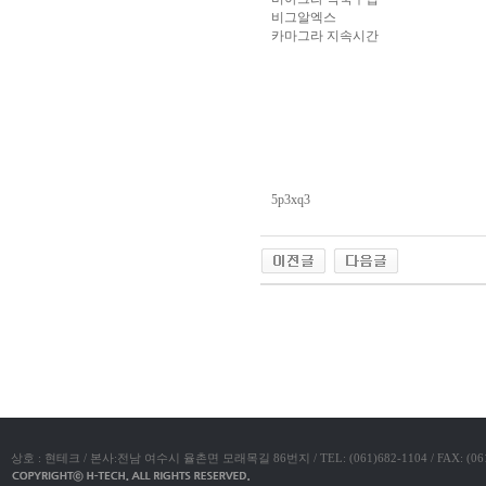
위
돔
비그알엑스
클
카마그라 지속시간
럽
DOMCLUB
5p3xq3
야동코리아
상호 : 현테크 / 본사:전남 여수시 율촌면 모래목길 86번지 / TEL: (061)682-1104 / FAX: (061)683-11