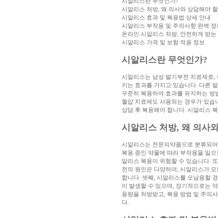
시알리스란 무엇인가?
아
시알리스 처방, 왜 의사와 상담해야 할
구
시알리스 효과 및 복용법 상세 안내
매
비
시알리스 부작용 및 주의사항 완벽 정
아
온라인 시알리스 처방, 안전하게 받는
탑-
시알리스 가격 및 보험 적용 정보
프
릴
시알리스란 무엇인가?
리
지
시알리스는 남성 발기부전 치료제로, 주
구
키는 효과를 가지고 있습니다. 다른 
입
시
꾸준히 복용하여 효과를 유지하는 방법
알
혈압 치료에도 사용되는 경우가 있습니
리
상담 후 복용해야 합니다. 시알리스 
스
후
시알리스 처방, 왜 의사
기
코
리
아
시알리스는 전문의약품으로 분류되어 반
e
복용 중인 약물에 따라 부작용을 일으킬 
뉴
알리스 복용이 위험할 수 있습니다. 또
스
비
전의 원인은 다양하며, 시알리스가 모
아
합니다. 셋째, 시알리스를 오남용할 
센
이 발생할 수 있으며, 장기적으로는 
터
링
용량을 처방받고, 복용 방법 및 주의
크
다.
와
미
프