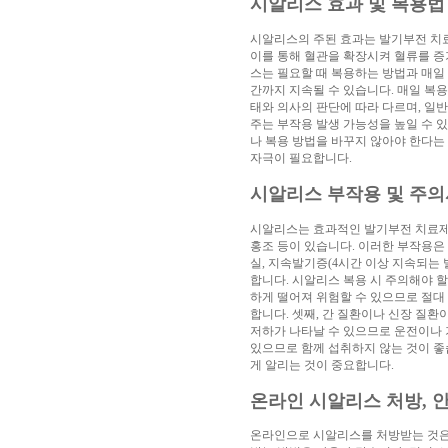
시알리스 효과 및 복용법
진
약
시알리스의 주된 효과는 발기부전 치료
국
이를 통해 혈관을 확장시켜 혈류를 증
구
스는 필요할 때 복용하는 방법과 매일 
매
간까지 지속될 수 있습니다. 매일 복
방
태와 의사의 판단에 따라 다르며, 일반적
법
24
주는 부작용 발생 가능성을 높일 수 
약
나 복용 방법을 바꾸지 않아야 한다는
국
신
자극이 필요합니다.
규
노
시알리스 부작용 및 주의
제
휴
시알리스는 효과적인 발기부전 치료제이
사
홍조 등이 있습니다. 이러한 부작용은
이
실, 지속발기증(4시간 이상 지속되는
트
무
합니다. 시알리스 복용 시 주의해야 
료
하게 떨어져 위험할 수 있으므로 절대 
만
합니다. 셋째, 간 질환이나 신장 질환
남
저하가 나타날 수 있으므로 운전이나 
어
있으므로 함께 섭취하지 않는 것이 좋
플
우
게 알리는 것이 중요합니다.
즐
성
러
온라인 시알리스 처방, 
브
약
온라인으로 시알리스를 처방받는 것은 
국
24