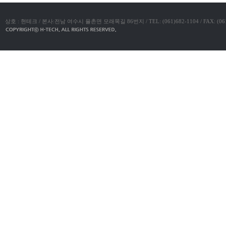
아
약
구
국
매
비
신
상호 : 현테크 / 본사:전남 여수시 율촌면 모래목길 86번지 / TEL: (061)682-1104 / FAX: (061)683-11
아
규
탑-
노
프
제
릴
휴
리
사
지
이
구
트
입
시
웹
알
토
리
끼
스
무
후
료
기
코
만
리
남
아
어
e
플
뉴
돔
스
비
클
아
럽
센
D
터
O
링
M
크
C
와
미
L
프