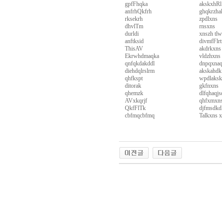
gpfFhqka
akskxhRl
알
anfrhQkfrh
ghqkrzha
리
rksekrh
zpdlxns
스
dhvlTm
rnsxns
구
durldi
xnszh tl
입
실
anftksid
divmfFlr
시
ThisAV
akdrkxns
간
Ekrwhdmaqka
vldzhxns
qnfqkdakddl
dnpqxnaq
무
diehdqlrslrm
akskahdk
료
qhfkspt
wpdlaksk
채
ditorak
gkfnxns
팅
아
qhemzk
dlfqhaqjs
산
AVxkqrjf
qhfxmxn
만
QkfFlTk
djfmsdkdl
남
cbfmqcbfmq
Talkxns 
찾
기
미
미
프
프
진
진
복
약
용
국
후
합
야동코리아
기
뉴
몸
토
출
끼
유
장
머
러
판
비
브