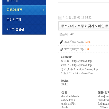
미
프
작성일 : 23-02-18 14:32
진
정
주소야 사이트주소 찾기 도메인 주
품
구
글쓴이 :
AD
매
밍
https://jusoya.top/
키
[956]
넷
https://jusoya.top/
[985]
비
슷
돔
Contents
클
링크썸
- https://jusoya.top
럽
야주소
- https://jusoya.top
DOMCLUB.top
24
밍키넷 주소
- https://minky.top
시
러브약국
- https://love85.cc
간
대
69vkd
출
69vkd
대
출
성인
웹툰 망
후
비
diehddmlalswhr
altmxjqm
아
aktkwltmxk
tmakdlfx
탑-
qntksekfFlrl
fpdltmxn
Avgle
rnWlxns
시