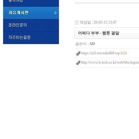
미
프
작성일 : 26-05-15 23:47
진
정
어쩌다 부부 - 웹툰 결말
품
구
글쓴이 :
AD
매
밍
https://ui3.newtoki469.top
키
[15]
넷
http://www.h-tech.co.kr/web/bbs/logou
비
슷
돔
클
럽
DOMCLUB.top
24
시
간
대
출
대
출
후
비
아
탑-
시