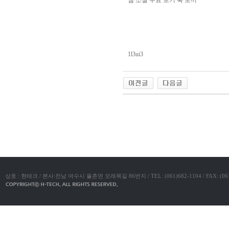
아
구
매
비
아
탑-
프
1l3ui3
릴
리
지
구
입
시
알
야동코리아
리
스
후
기
코
리
아
e
뉴
스
비
상호 : 현테크 / 본사:전남 여수시 율촌면 모래목길 86번지 / TEL: (061)682-1104 / FAX: (061)683-11
아
센
터
링
크
와
미
프