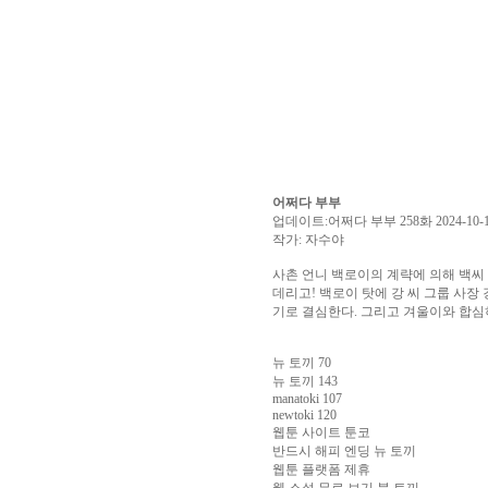
알
리
스
구
입
실
시
간
무
료
채
팅
아
어쩌다 부부
산
업데이트:어쩌다 부부 258화 2024-10-
만
작가: 자수야
남
찾
사촌 언니 백로이의 계략에 의해 백씨
기
미
데리고! 백로이 탓에 강 씨 그룹 사장
프
기로 결심한다. 그리고 겨울이와 합심
진
복
뉴 토끼 70
용
뉴 토끼 143
후
manatoki 107
기
뉴
newtoki 120
토
웹툰 사이트 툰코
끼
유
반드시 해피 엔딩 뉴 토끼
머
웹툰 플랫폼 제휴
판
비
웹 소설 무료 보기 북 토끼