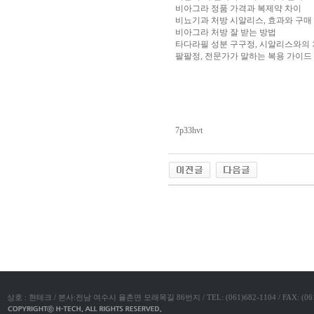
시
비아그라 정품 가격과 복제약 차이
간
비뇨기과 처방 시알리스, 효과와 구매 
대
비아그라 처방 잘 받는 방법
출
비
타다라필 성분 구구정, 시알리스와의
아
팔팔정, 전문가가 말하는 복용 가이드
탑
웹
토
끼
합
체
출
장
7p33hvt
안
마
임
심
중
절
주
소
야동코리아
야
최
신
토
렌
트
사
이
트
상호 : 현테크 / 본사:전남 여수시 율촌면 모래목길 86번지 / TEL: (061)682-1104 / FAX: (061)683-11
순