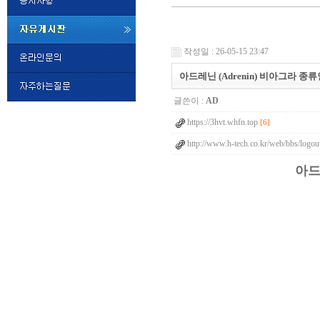
미
프
작성일 : 26-05-15 23:47
진
정
아드레닌 (Adrenin) 비아그라 종
품
구
글쓴이 :
AD
매
밍
https://3hvt.whfn.top
키
[6]
넷
http://www.h-tech.co.kr/web/bbs/logo
비
슷
돔
아드
클
럽
DOMCLUB.top
24
시
간
대
출
대
출
후
비
아
탑-
시