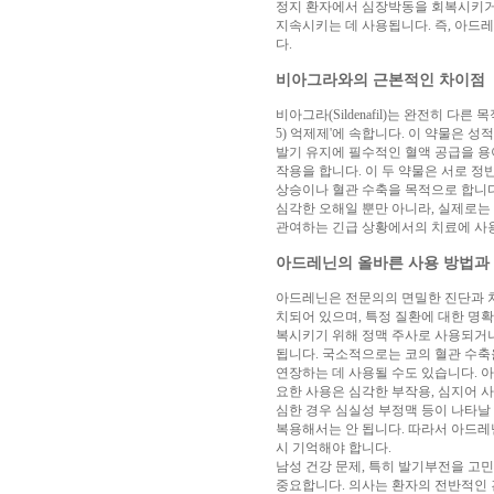
아
정지 환자에서 심장박동을 회복시키거나
구
지속시키는 데 사용됩니다. 즉, 아드
매
비
다.
아
비아그라와의 근본적인 차이점
탑-
프
비아그라(Sildenafil)는 완전히 
릴
5) 억제제'에 속합니다. 이 약물은
리
발기 유지에 필수적인 혈액 공급을 용
지
작용을 합니다. 이 두 약물은 서로 정
구
상승이나 혈관 수축을 목적으로 합니다
입
시
심각한 오해일 뿐만 아니라, 실제로는
알
관여하는 긴급 상황에서의 치료에 사
리
스
아드레닌의 올바른 사용 방법과
후
기
코
아드레닌은 전문의의 면밀한 진단과 처
리
치되어 있으며, 특정 질환에 대한 명
아
복시키기 위해 정맥 주사로 사용되거나
e
됩니다. 국소적으로는 코의 혈관 수축
뉴
연장하는 데 사용될 수도 있습니다. 아
스
비
요한 사용은 심각한 부작용, 심지어 사
아
심한 경우 심실성 부정맥 등이 나타날 
센
복용해서는 안 됩니다. 따라서 아드레
터
링
시 기억해야 합니다.
크
남성 건강 문제, 특히 발기부전을 고
와
미
중요합니다. 의사는 환자의 전반적인 건
프