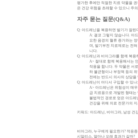
평가한 후에만 적절한 치료 약물을 권유
진
은 건강 위험을 초래할 수 있으니 주
약
국
자주 묻는 질문(Q&A)
구
매
Q: 아드레닌을 복용하면 발기가 잘된
방
A: 결코 그렇지 않습니다. 
법
24
요한 음경의 혈류 증가와는 정
약
며, 발기부전 치료제로는 전혀
국
신
니다.
규
Q: 아드레닌과 비아그라를 함께 복용
노
A> 절대로 함께 복용해서는 
제
작용을 합니다. 두 약물은 서
휴
하 불균형이나 부정맥 등의 위
사
전에는 반드시 의사의 상담을 
이
Q: 아드레닌이 어디서 구입할 수 있나
트
무
A> 아드레닌은 위험성이 매우
료
급 치료용으로 개발된 형태는
만
불법적인 경로로 얻은 아드레닌
남
건강을 위해 의료 전문가의 지
어
플
우
키워드: 아드레닌, 비아그라, 남성 건
즐
성
러
브
약
비아그라, 누구에게 필요한가? 적응
국
24
시알리스, 얼마나 오래 효과가 갈까?