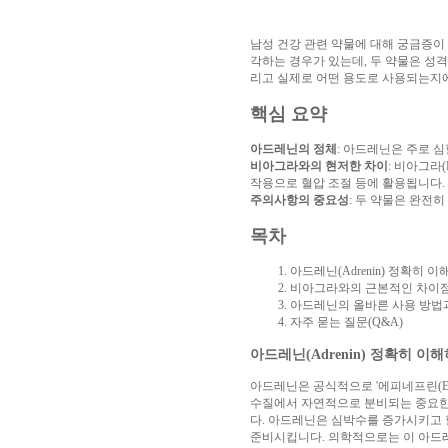
알
리
남성 건강 관련 약물에 대해 궁금증이
스
각하는 경우가 있는데, 두 약물은 성
구
리고 실제로 어떤 용도로 사용되는지에
입
실
시
핵심 요약
간
무
료
아드레닌의 정체
: 아드레닌은 주로 
채
비아그라와의 현저한 차이
: 비아그라
팅
아
작용으로 혈압 조절 등에 활용됩니다.
산
주의사항의 중요성
: 두 약물은 완전
만
남
목차
찾
기
미
아드레닌(Adrenin) 정확히 
프
비아그라와의 근본적인 차이
진
아드레닌의 올바른 사용 방법
복
자주 묻는 질문(Q&A)
용
후
아드레닌(Adrenin) 정확히 이
기
뉴
토
아드레닌은 공식적으로 '에피네프린(Epin
끼
유
수질에서 자연적으로 분비되는 중요한 신경전달
머
다. 아드레닌은 심박수를 증가시키고 
판
비
준비시킵니다. 의학적으로는 이 아드레