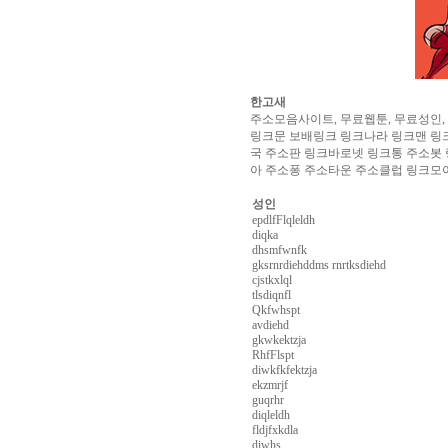
알
리
스
구
입
실
시
한고새
간
주소모음사이트, 무료웹툰, 무료성인
무
링크문 보배링크 링크나라 링크맨 링크
료
국 주소판 링크바로넷 링크통 주소봇
채
아 주소퐁 주소타운 주소클럽 링크모
팅
아
산
성인
만
epdlfFlqleldh
남
diqka
찾
dhsmfwnfk
gksrnrdiehddms rnrtksdiehd
기
미
cjstkxlql
프
tlsdiqnfl
진
Qkfwhspt
복
avdiehd
용
gkwkektzja
후
RhfFlspt
기
뉴
diwkfkfektzja
토
ekzmrjf
guqrhr
끼
유
diqleldh
머
fldjfxkdla
판
비
diwhs