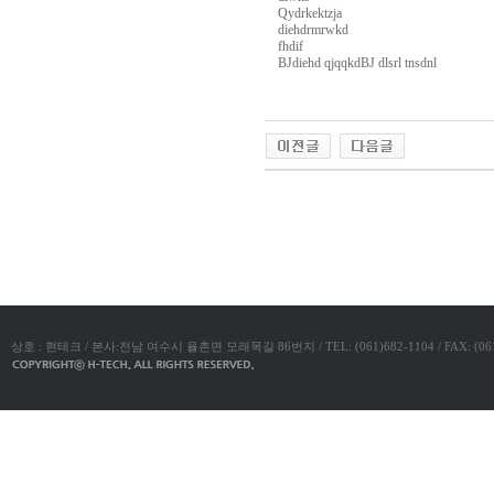
아
Qydrkektzja
구
diehdrmrwkd
매
비
fhdif
아
BJdiehd qjqqkdBJ dlsrl tnsdnl
탑-
프
주
릴
소
리
야
지
링
구
크
입
1
시
야동코리아
1
알
4
리
시
스
알
후
리
기
코
스
리
구
아
매
e
상호 : 현테크 / 본사:전남 여수시 율촌면 모래목길 86번지 / TEL: (061)682-1104 / FAX: (061)683-11
후
뉴
기
스
비
돔
아
클
센
럽
터
링
D
크
O
와
미
M
프