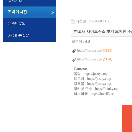
미
프
작성일 : 23-04-08 11:51
진
정
한고새 사이트주소 찾기 도메인 주
품
구
글쓴이 :
AD
매
밍
https://jusoya.top/
키
[1195]
넷
https://jusoya.top/
[1178]
비
슷
돔
Contents
클
올링
- https://jusoya.top
럽
19모아
- https://jusoya.top
DOMCLUB.top
24
링크몰
- https://jusoya.top
시
밍키넷 주소
- https://minky.top
간
러브약국
- https://love85.cc
대
출
대
출
후
비
아
탑-
시