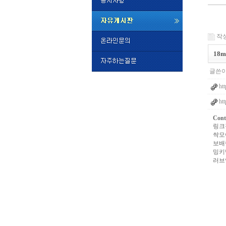
미
프
작성일
진
정
18
품
구
글쓴이
매
밍
htt
키
넷
htt
비
슷
돔
Cont
클
링크
럽
싹모
DOMCL
보배
시
밍키
간
러브
대
출
대
출
후
비
아
탑-
시