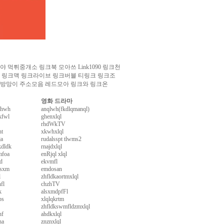
먹튀중개소 링크북 모아쓰 Link1090 링크천
 링크맥 링크라이브 링크버블 티링크 링크조
불방망이 주소모음 레드모아 링크와 링크온
영화 드라마
whwh
anqlwh(fkdlqmanql)
kfwl
ghenxlql
rhdWkTV
ht
xkwhxlql
ja
rudalsspt tlwms2
kdldk
rnajdxlql
mfoa
enRjql xlql
d
ekvmfl
lsxm
emdosan
l
zhfldkaortmxlql
fl
chzhTV
k
alsxmdpfFl
ps
xlqlqkrtm
zhfldkswmfldzmxlql
hf
ahdkxlql
ha
znznxlql