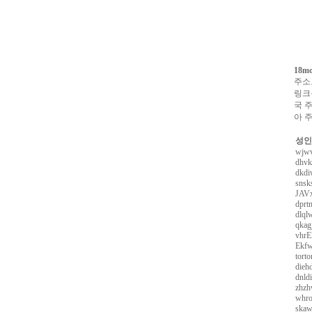
알
리
스
구
입
실
시
18m
간
주소
무
링크
료
국 
채
아 
팅
아
산
성인
만
wjwv
남
dhvk
dkdi
찾
snsk
기
미
JAVx
프
dprt
진
dlql
복
qkag
용
vhrE
후
Ekfw
기
torto
뉴
diehd
토
dnldi
끼
유
zhz
머
whro
판
비
skaw