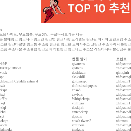
oa
모음사이트, 무료웹툰, 무료성인, 무료다시보기등 제공
문 보배링크 링크나라 링크맨 링크맵 링크사랑 노리월드 링크판 여기여 토렌트킹 주소야 
주소판 링크바로넷 링크통 주소봇 링크판 링크판 모이자주소 고링크 주소파워 세븐링크
주소퐁 주소타운 주소클럽 링크모아 착한링크 링크타고 주소요 레드바나나 빨간앵두 
웹툰 망가
토렌트
kfrP
qjwmxns
xhfpsxm
fvkfFpt 588net
zpdlxns
xhfpsxmd
whdk
doslakxm
qhrhqhrh
spt
akskxhRl
xhfpsxmq
hfpsxm FC2tjddls antnwjd
gpfqmsspt
xhfpsxmT
mzla
dhfmsthsdnpqxns
xhfpsxme
wkspt
xns46
xhfpsxmr
jsxj
zkvlxns
xhfpsxmzl
kfFpt
Whfqhektzja
xhfpsxma
kql
vmfhxns
xhfpsxmT
rxlql
doslqhrh
xhfpsxmsh
ehtl
smreoektzja
xhfpswhd
spt
dpsxns
xhfpsxmx
hwkqm
xnszh tlwms2
xhtmxm
ahdk
vmflrxns
xhfpsxmg
kdmlqka
tmxkxns
xhfpsxmq