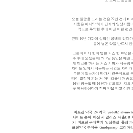
도 보시고 용량을
아
구
매
비
아
오늘 말씀을 드리는 것은 22년 전에 비
탑-
시험은 마지막 허가 단계의 임상시험이
프
약으로 투약한 후에 어떤 이런 편견
릴
리
근데 10년 가까이 성적인 공백이 있다가
지
음에 남은 약을 반드시 반
구
입
시
그분이 이제 한이 맺힌 거죠 한 10년을
알
주 후에 오셨을 때 왜 7일 동안은 매
리
제 체크를 하시는 거죠 저희가 저용량 
스
차이도 있어서 작동하는 시간도 차이가 
후
부분이 있는가에 따라서 연속적으로 복
기
코
때이 발전이 되는 거 아니겠습니까 중요
리
음번 방문할 때 용량과 앞으로의 치료
아
못 복용하셨다가 진짜 약을 먹고 이런 
e
뉴
스
비
아
센
미프진 약국
24 약국
yudo82
alvmwls
터
링
사이트 순위
아산 시 알리스
대출DB
크
기
미프진 구매후기
임심중절
출장 
와
미
프진약국 부작용
Gmdqnswp
코리아
프