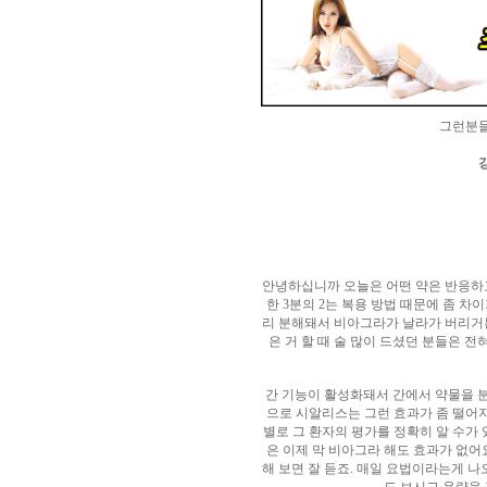
알
리
스
구
입
실
시
간
그런분
무
료
채
팅
아
산
만
남
찾
안녕하십니까 오늘은 어떤 약은 반응하고
기
미
한 3분의 2는 복용 방법 때문에 좀 
프
리 분해돼서 비아그라가 날라가 버리거든
진
은 거 할 때 술 많이 드셨던 분들은 전
복
용
후
간 기능이 활성화돼서 간에서 약물을 
기
뉴
으로 시알리스는 그런 효과가 좀 떨어
토
별로 그 환자의 평가를 정확히 알 수가
끼
유
은 이제 막 비아그라 해도 효과가 없어
머
해 보면 잘 듣죠. 매일 요법이라는게 
판
비