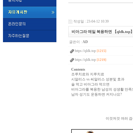
미
프
작성일 : 23-04-12 10:39
진
정
비아그라 매일 복용하면 【qldk.to
품
구
글쓴이 :
AD
매
밍
https://qldk.top
키
[1215]
넷
https://qldk.top
[1219]
비
슷
돔
Contents
클
조루치료와 지루치료
럽
시알리스 vs 씨알리스 성분및 효과
DOMCLUB.top
24
술 먹고 비아그라 먹으면
시
비아그라를 복용한 남성의 성생활 만족
간
남자 성기도 운동하면 커지나요?
대
출
대
출
후
비
이것저것 여러 
아
탑-
시