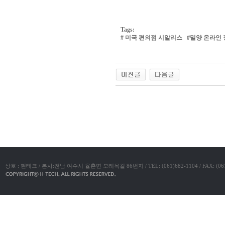
진
약
국
Tags:
구
#
미국 편의점 시알리스
#
밀양 온라인 
매
방
법
24
약
국
신
규
노
야동코리아
제
휴
사
이
트
무
료
만
남
상호 : 현테크 / 본사:전남 여수시 율촌면 모래목길 86번지 / TEL: (061)682-1104 / FAX: (061)683-11
어
플
우
즐
성
러
브
약
국
24