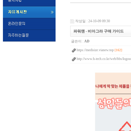
미
프
작성일 : 24-10-09 09:30
진
정
파워맨 - 비아그라 구매 가이드
품
구
글쓴이 :
AD
매
밍
https://medisize.vianew.top
키
[162]
넷
http://www.h-tech.co.kr/web/bbs/logou
비
슷
돔
클
럽
DOMCLUB.top
24
시
간
대
출
대
출
후
비
아
탑-
시