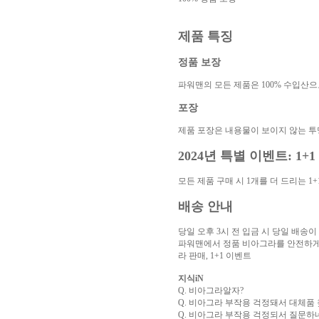
아
구
매
비
제품 특징
아
탑-
정품 보장
프
릴
파워맨의 모든 제품은 100% 수입산으
리
지
포장
구
입
시
제품 포장은 내용물이 보이지 않는 투
알
리
2024년 특별 이벤트: 1+1
스
후
모든 제품 구매 시 1개를 더 드리는 
기
코
리
배송 안내
아
e
당일 오후 3시 전 입금 시 당일 배송
뉴
파워맨에서 정품 비아그라를 안전하게 구
스
비
라 판매, 1+1 이벤트
아
센
지식iN
터
링
Q. 비아그라알자?
크
Q. 비아그라 부작용 걱정돼서 대체품
와
미
Q. 비아그라 부작용 걱정되서 질문하
프