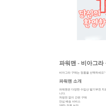
알
리
스
구
입
실
시
간
무
료
채
팅
아
산
만
남
찾
파워맨 - 비아그라
기
미
프
진
비아그라 구매는 정품을 선택하세요! 믿
복
용
파워맨 소개
후
기
뉴
파워맨은 다양한 수입산 발기부전 치
토
니다.
끼
유
처방전 없이 간편 구매
머
안심 배송 서비스
판
비
100% 정품 보장