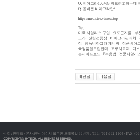
Q. 비아그라100MG 먹으려고하는데
진
Q. 올바른 비아그라란?
약
국
https://medisize.vianew.top
구
매
Tag:
방
미국 시알리스 구입 요도곤지름 부
법
24
그라 전립선증상 비아그라판매처 정
약
정 정품비아그라 제네릭 정품비아그
국
신
국정품센트립판매 조루치료제 디
규
분제아프로드~F복용법 정품시­알리
노
제
휴
사
이
트
무
료
야동코리아
만
남
어
플
우
즐
성
러
브
약
상호 : 현테크 / 본사:전남 여수시 율촌면 모래목길 86번지 / TEL: (061)682-1104 / FAX: (061)683-11
국
24