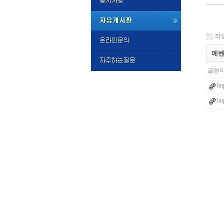
미
프
작성일
진
정
메벤
품
구
글쓴이
매
밍
htt
키
넷
ht
비
슷
돔
클
럽
DOMCL
시
간
대
출
대
출
후
비
아
탑-
시