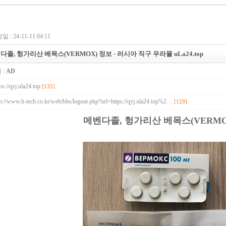
 : 24-11-11 04:11
다졸, 헝가리산 베목스(VERMOX) 정보 - 러시아 직구 우라몰 uLa24.top
 :
AD
ps://qyj.ula24.top
[135]
tp://www.h-tech.co.kr/web/bbs/logout.php?url=https://qyj.ula24.top%2…
[129]
메벤다졸, 헝가리산 베목스(VERMO
UB.top
24