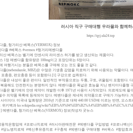
러시아 직구 구매대행 우라몰와 함께
https://qyj.ula24.top
다졸, 헝가리산 베목스(VERMOX) 정보
벤다졸 #베목스 #vermox #헝거리메벤다졸
리산 베목스는 벨기에 얀센사의 라이센스 허가를 받고 생산되는 제품이다.
스 1정 메벤다졸 함유량은 100mg이고 포장단위는 6정이다.
에 여행가시는 분들은 베목스를 구매해 오는 것도 좋을 것 같다.
다졸(mebendazole, MBZ)은 수많은 기생충 감염을 치료하기 위해 사용되는 약물이다
, 포충증, 편모충증 등이 포함된다.[1] 구강으로 섭취된다.
다졸은 내성이 좋은 편이다. 일반적인 부작용으로는 두통, 구토, 귀울림이 포함된다. 다
 복용해도 안전한지는 분명하지 않다. 메벤다졸은 폭넓은 효능을 지닌 벤지미다졸형 
다졸은 벨기에의 얀센 제약이 개발한 이후 1971년 사용이 시작되었다. 의료제도에 필
필수 의약품 목록에 등재되어 있다. 메벤다졸은 제네릭 의약품으로 구매가 가능하다. 개발도상국
D 사이이다. 미국내 일회량은 2016년 기준으로 대략 440.00 USD에 이르는 반면, 오
: 위키백과 ko.wikipedia.org/wiki/%EB%A9%94%EB%B2%A4%EB%8B%A4%EC%A1%
처] 메벤다졸, 헝가리산 베목스(VERMOX) 정보|작성자 굿뉴스
작용적은항암제
#코로나치료제
#러시아판매전문
#메벤다졸 구입방법
#코로나백신
#당뇨병치료제
#백신후유증치료
#구충제
#메벤다졸 구매대행
#버목스
#항암효과