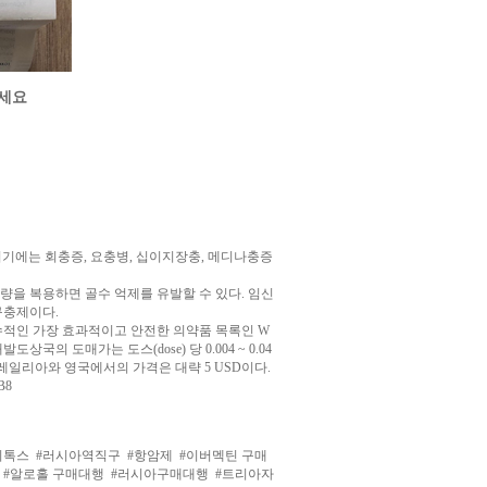
하세요
. 여기에는 회충증, 요충병, 십이지장충, 메디나충증
량을 복용하면 골수 억제를 유발할 수 있다. 임신
구충제이다.
수적인 가장 효과적이고 안전한 의약품 목록인 W
의 도매가는 도스(dose) 당 0.004 ~ 0.04
스트레일리아와 영국에서의 가격은 대략 5 USD이다.
B8
디톡스
#러시아역직구
#항암제
#이버멕틴 구매
#알로홀 구매대행
#러시아구매대행
#트리아자