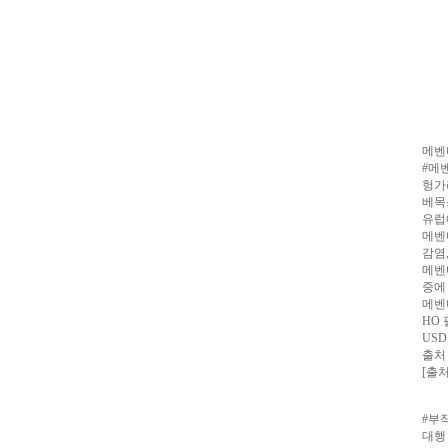
알
리
스
구
입
실
시
간
무
료
메벤
채
#메
팅
아
헝가
산
베목
만
유럽
남
메벤
찾
감염
기
미
메벤
프
중에
진
메벤
복
HO 
용
US
후
출처 
기
뉴
[출
토
끼
유
머
#부
판
비
대행