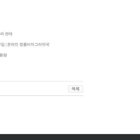
그라 판매
입 | 온라인 정품비아그라약국
 용량