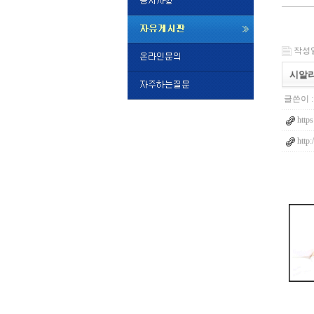
미
프
작성일 
진
정
시알리
품
구
글쓴이 
매
밍
https
키
넷
http
비
슷
돔
클
럽
DOMCLU
시
간
대
출
대
출
후
비
아
탑-
시