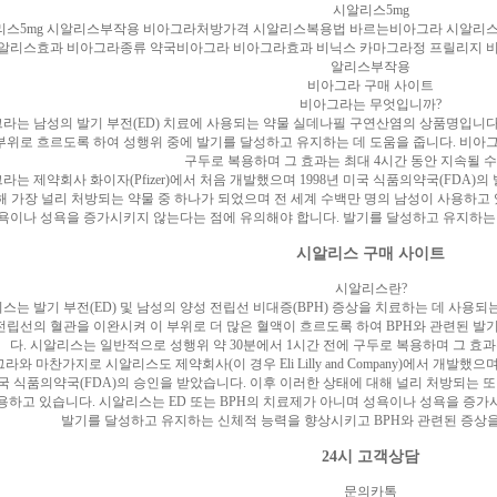
시알리스5mg
리스5mg 시알리스부작용 비아그라처방가격 시알리스복용법 바르는비아그라 시알리
씨알리스효과 비아그라종류 약국비아그라 비아그라효과 비닉스 카마그라정 프릴리지 
알리스부작용
비아그라 구매 사이트
비아그라는 무엇입니까?
라는 남성의 발기 부전(ED) 치료에 사용되는 약물 실데나필 구연산염의 상품명입니다
부위로 흐르도록 하여 성행위 중에 발기를 달성하고 유지하는 데 도움을 줍니다. 비아그
구두로 복용하며 그 효과는 최대 4시간 동안 지속될 수
라는 제약회사 화이자(Pfizer)에서 처음 개발했으며 1998년 미국 식품의약국(FDA)
해 가장 널리 처방되는 약물 중 하나가 되었으며 전 세계 수백만 명의 남성이 사용하
욕이나 성욕을 증가시키지 않는다는 점에 유의해야 합니다. 발기를 달성하고 유지하는 
시알리스 구매 사이트
시알리스란?
스는 발기 부전(ED) 및 남성의 양성 전립선 비대증(BPH) 증상을 치료하는 데 사용
전립선의 혈관을 이완시켜 이 부위로 더 많은 혈액이 흐르도록 하여 BPH와 관련된 발기
다. 시알리스는 일반적으로 성행위 약 30분에서 1시간 전에 구두로 복용하며 그 효과
라와 마찬가지로 시알리스도 제약회사(이 경우 Eli Lilly and Company)에서 개발했으며
국 식품의약국(FDA)의 승인을 받았습니다. 이후 이러한 상태에 대해 널리 처방되는 또
용하고 있습니다. 시알리스는 ED 또는 BPH의 치료제가 아니며 성욕이나 성욕을 증
발기를 달성하고 유지하는 신체적 능력을 향상시키고 BPH와 관련된 증상을
24시 고객상담
문의카톡