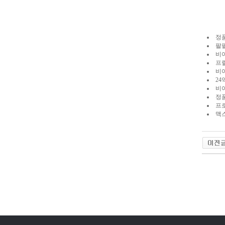
아
구
매
비
아
탑-
정품
프
팔팔
릴
비아
리
프
지
비
구
24
입
시
비
알
정
리
프
스
맥
후
기
코
리
아
e
뉴
야동코
스
비
아
센
터
링
크
와
미
프