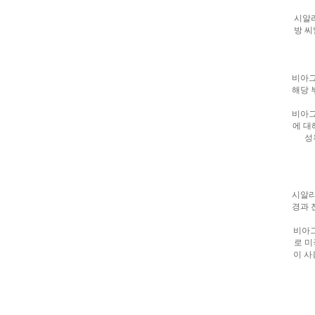
알
시알
리
방 
스
구
입
실
시
비아그
간
해당 
무
료
비아그
채
에 대
팅
아
성
산
만
남
찾
기
미
시알리
프
경과 
진
복
비아그
용
로 미
후
이 사
기
뉴
토
끼
유
머
판
비