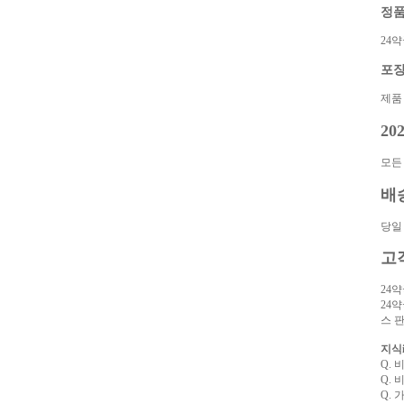
아
정품
구
매
비
24
아
탑-
포
프
릴
제품
리
지
20
구
입
시
모든
알
리
배
스
후
당일
기
코
리
고
아
e
24
뉴
24
스
비
스 판
아
센
지식
터
링
Q.
크
Q.
와
미
Q.
프