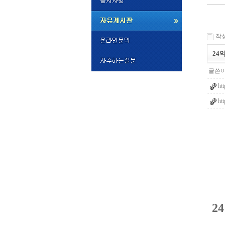
미
프
작성일
진
정
24
품
구
글쓴이
매
밍
htt
키
넷
ht
비
슷
돔
클
럽
DOMCL
시
간
대
출
대
출
후
비
아
2
탑-
시