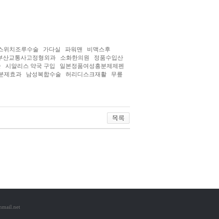
증 스위치조루수술 가다실 파워맨 비맥스후
부산교통사고정형외과 소화한의원 정품수입산
술 시알리스 약국 구입 일본정품여성흥분제제펜
성흥분제효과 남성복합수술 허리디스크재활 무릎
mail.net