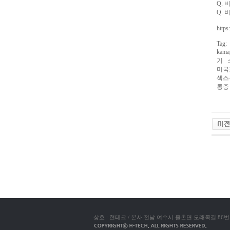
Q.
진
Q.
약
국
https
구
매
Tag:
방
ka
법
24
기 
약
미국
국
신
섹스
규
통증
노
제
휴
사
이
트
무
료
야동코
만
남
어
플
우
즐
성
러
브
약
상호 : 현테크 / 본사:전남 여수시 율촌면 모래목길 86번지 / TEL: (06
국
24