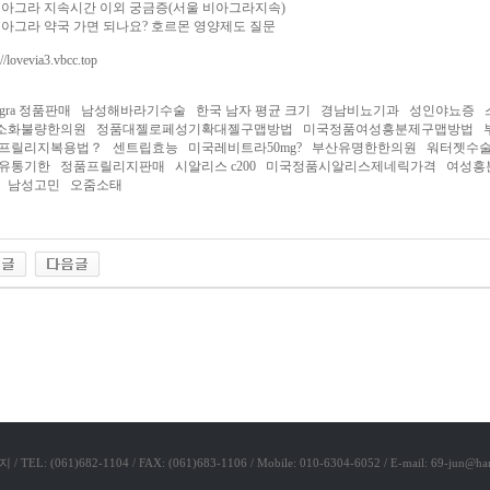
 비아그라 지속시간 이외 궁금증(서울 비아그라지속)
 비아그라 약국 가면 되나요? 호르몬 영양제도 질문
://lovevia3.vbcc.top
magra 정품판매 남성해바라기수술 한국 남자 평균 크기 경남비뇨기과 성인야뇨
소화불량한의원 정품대젤로페성기확대젤구맵방법 미국정품여성흥분제구맵방법 
프­릴리지복용법？ 센트립효능 미국레­비트라50mg? 부산유명한한의원 워터젯수
유통기한 정품프­릴리지판매 시알리스 c200 미국정품시­알리스제네릭가격 여
 남성고민 오줌소태
리아
1)682-1104 / FAX: (061)683-1106 / Mobile: 010-6304-6052 / E-mail: 69-jun@han