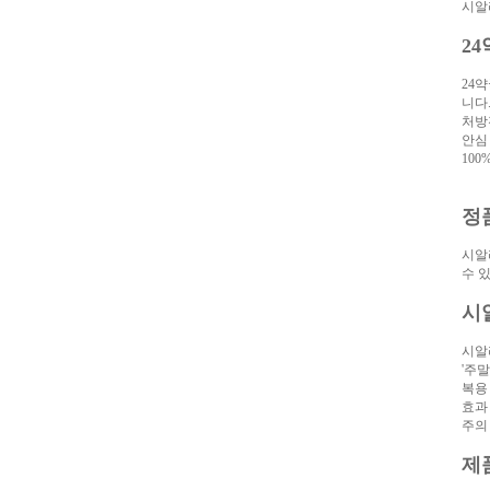
시알
알
리
2
스
구
24
입
실
니다
시
처방
간
안심
무
100
료
채
팅
아
정
산
만
남
시알
찾
수 
기
미
시
프
진
복
시알
용
'주
후
복용
기
뉴
효과 
토
주의
끼
유
머
제
판
비