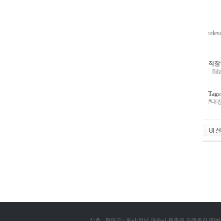
아
구
매
비
아
relev
탑-
프
릴
리
직장
지
fld
구
입
시
Tags
알
#
대
리
스
후
기
코
리
아
e
야동코
뉴
스
비
아
센
터
링
크
와
미
프
상호 : 현테크 / 본사:전남 여수시 율촌면 모래목길 86번지 / TEL: (06