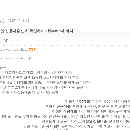
 : 23-07-23 18:45
인 신용대출 순위 확인하기 1위부터-5위까지
 :
AD
tps://www.loandb.top
[715]
tps://www.loandb.top
[706]
ents
 등 재고자산으로 대출…혁신금융 3건 추가 시험
기 주택저당증권 발행 12% 감소…가계대출 억제 영향
UB.top
24
은행 6월 신용대출 3조 급증…"주택담보대출 규제 풍선효과"
 신혼부부 2쌍 중 1쌍에게 대출이자·임대주택 지원 늘린다
담대’ 줄이자 신용대출 한 달 새 3조 늘어
직장인 신용대출
관련된 유용한아이템에요
직장인 신용대출
관련해서 존재했던 곳 중 단연 최고라
직장인 신용대출
대한 파격아이템만 모아놓은 페이
터넷 웹서핑을 많이 해봐도
직장인 신용대출
에대한 확실한 아이템를 아주 어렵더라고요
그런분들에게 도움되시라고
직장인 신용대출
관련한 아이템
일단 가보시면 꼭 마음에 들어하실꺼라 믿어요..나름 최고의 페이지라