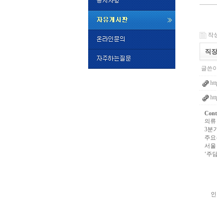
미
프
작성일
진
정
직장
품
구
글쓴이
매
밍
ht
키
넷
ht
비
슷
돔
Cont
클
의류
럽
3분
DOMCL
주요
시
서울
간
‘주
대
출
대
출
후
비
인
아
탑-
시