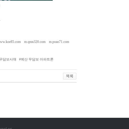
기
요
ww.koe85.com
m.qmn320.com
m.poao71.com
 무담보사채
#
예산 무담보 아파트론
mail.net