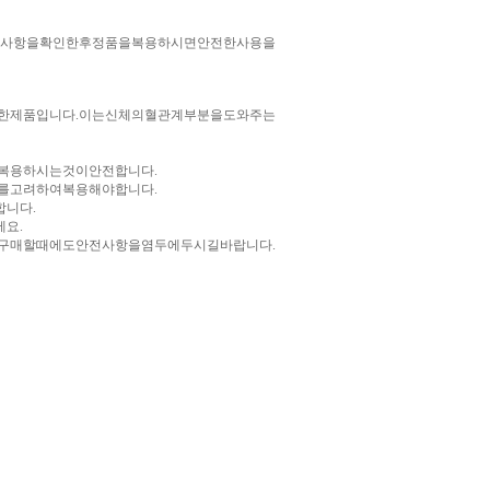
경사항을확인한후정품을복용하시면안전한사용을
제품입니다.이는신체의혈관계부분을도와주는
복용하시는것이안전합니다.
를고려하여복용해야합니다.
니다.
요.
매할때에도안전사항을염두에두시길바랍니다.