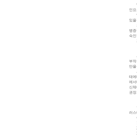
진
발기
약
인요
국
일반
구
있을
매
의학
방
병증
법
24
숙인
약
과거
국
신
규
시알
노
부작
제
만을
휴
시알
사
태에
이
에서
트
무
신체
료
권장
만
남
어
현재
플
우
러스
즐
이변
성
러
1.
브
2.
약
3.
국
24