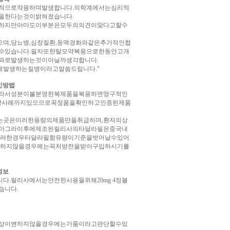
으로작용하며발생합니다.의학계에서는심리적
을한다는것이밝혀졌습니다.
하지만아마도이부분은모두의의견이맞다고할수
,당뇨병,심장질환,동맥경화와같은추가적인합
수있습니다.필자또한탈모약복용으로한동안고개
과로발생하는것이아닐까생각합니다.
게발생하는질병이라고말씀드립니다."
인방법
라서성분이불분명한복제품을복용하면영구적인
사망사례까지있으므로꼭정품을확인하고인증된제품
하는곳은이러한용량의제품만을취급하며,환자의상
비아그라이후에제조된릴리사의타달라필은중국내
이러한경우타달라필함유량이기준을벗어날수있어
매하지않을경우에는꼭처방전을받아구입하시기를
정보
릴리사에서는안전한사용을위해20mg 4정블
습니다.
색상이변하지않을경우에는가품이라고판단할수있