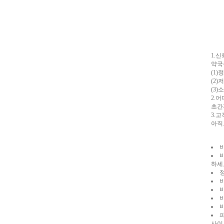
알
리
스
구
입
실
시
1.
간
약국
무
(1
료
(2
채
(3
팅
아
2.
산
초간
만
3.
남
아직
찾
기
미
프
진
복
하세
용
후
기
뉴
비
토
끼
유
머
판
비
사이