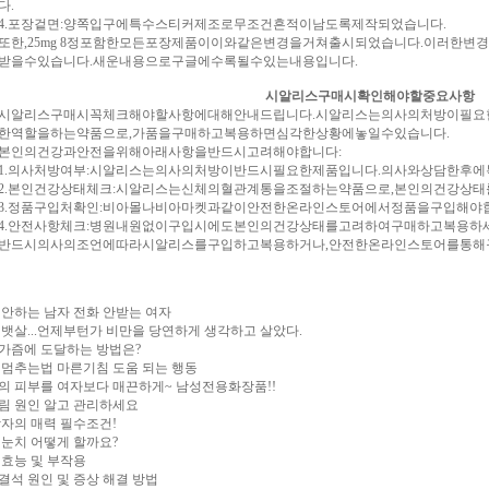
다.
포장겉면:양쪽입구에특수스티커제조로무조건흔적이남도록제작되었습니다.
,25mg 8정포함한모든포장제품이이와같은변경을거쳐출시되었습니다.이러한변
받을수있습니다.새운내용으로구글에수록될수있는내용입니다.
시알리스구매시확인해야할중요사항
리스구매시꼭체크해야할사항에대해안내드립니다.시알리스는의사의처방이필요한
한역할을하는약품으로,가품을구매하고복용하면심각한상황에놓일수있습니다.
의건강과안전을위해아래사항을반드시고려해야합니다:
의사처방여부:시알리스는의사의처방이반드시필요한제품입니다.의사와상담한후에
본인건강상태체크:시알리스는신체의혈관계통을조절하는약품으로,본인의건강상태
정품구입처확인:비아몰나비아마켓과같이안전한온라인스토어에서정품을구입해야합
안전사항체크:병원내원없이구입시에도본인의건강상태를고려하여구매하고복용하세
시의사의조언에따라시알리스를구입하고복용하거나,안전한온라인스토어를통해구
 안하는 남자 전화 안받는 여자
대 뱃살...언제부턴가 비만을 당연하게 생각하고 살았다.
가즘에 도달하는 방법은?
 멈추는법 마른기침 도움 되는 행동
의 피부를 여자보다 매끈하게~ 남성전용화장품!!
림 원인 알고 관리하세요
남자의 매력 필수조건!
 눈치 어떻게 할까요?
 효능 및 부작용
결석 원인 및 증상 해결 방법