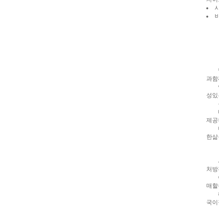
아
구
매
비
아
탑-
프
릴
리
지
남성
구
과함
입
시
언제
알
성있
리
특별
스
비아
후
제공
기
코
더나
리
한삶
아
e
뉴
시알
스
비
처방
아
이에
센
매할
터
링
해당
크
국이
와
미
프