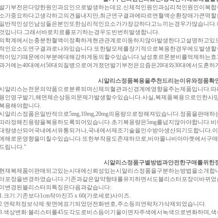
부전은다양한원인과요인으로발생하는데요.신체적인원인과심리적인원인이복합적
소가중요하다고생각하고의견을내지만,최근연구결과에따르면혈액순환장애가큰역할
적인성인남성들은본인또한심리적인요소가가장강하다고느끼는경우가많습니다.
것입니다.그래서바로치료를포기하는경우도빈번히발생합니다.
계에서는충분한혈액이정확하게현관관계로이동하지않아발생한다고설명하고있으며
적인요소도연구결과로나와있습니다.또한탈모제를장기적으로복용한경우에도발생할
적이있기때문에이부분에대해강하게동의할수있습니다.남성호르몬분비를억제하는효
에는40대에서50대의질병으로여겨졌던발기부전은요즘은20대와30대에서도흔하
시알리스정품복용을추천드리는이유와정품확
리스는전문의약품으로분류되며신체의혈관과신경계에영향을주는제품입니다.따
용인영구발기,해면체손상등의문제가발생할수있습니다.사실,복제품복용으로인한
복용해야합니다.
리스정품은일반적으로5mg,10mg,20mg의용량으로정해져있습니다.정품을판매
따라정해진용량을복용하도록되어있습니다.초기복용량은5mg를넘지않아야합니다.
대량생산되어국내에서유통되거나,국내에서제조기술을인수받아생산되기도합니다.
에해로운영향을미칠수있습니다.또한부작용도존재하므로,비아몰나비아마켓에서구
드립니다."
시알리스정품구별방법과안전한구매를위한
복제품이판매되고있는시대에신뢰성있는시알리스정품을구분하는방법을소개합니다.
터포장을변경하였습니다.기존과같은알약형태를유지하면서도블리스터포장이바뀌었
경된블리스터의특징은다음과같습니다:
크기:기존보다1cm작아진35 x 60(가로세로)사이즈.
연락처정보삭제:뒷면에표기되었던전화번호,주소등의연락처가삭제되었습니다.
색상변화:블리스터를45도각도로비스듬이기울이면자주색에서녹색으로변화하며,