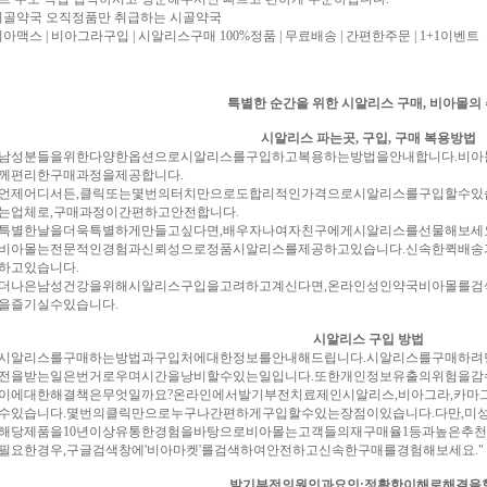
시골약국
오직정품만 취급하는 시골약국
비아맥스 | 비아그라구입 | 시알리스구매
100%정품 | 무료배송 | 간편한주문 | 1+1이벤트
특별한 순간을 위한 시알리스 구매, 비아몰의
시알리스 파는곳, 구입, 구매 복용방법
분들을위한다양한옵션으로시알리스를구입하고복용하는방법을안내합니다.비아몰
께편리한구매과정을제공합니다.
어디서든,클릭또는몇번의터치만으로도합리적인가격으로시알리스를구입할수있습
는업체로,구매과정이간편하고안전합니다.
한날을더욱특별하게만들고싶다면,배우자나여자친구에게시알리스를선물해보세요
몰는전문적인경험과신뢰성으로정품시알리스를제공하고있습니다.신속한퀵배송
하고있습니다.
은남성건강을위해시알리스구입을고려하고계신다면,온라인성인약국비아몰를검색
을즐기실수있습니다.
시알리스 구입 방법
리스를구매하는방법과구입처에대한정보를안내해드립니다.시알리스를구매하려면
전을받는일은번거로우며시간을낭비할수있는일입니다.또한개인정보유출의위험을감
대한해결책은무엇일까요?온라인에서발기부전치료제인시알리스,비아그라,카마그
수있습니다.몇번의클릭만으로누구나간편하게구입할수있는장점이있습니다.다만,미
제품을10년이상유통한경험을바탕으로비아몰는고객들의재구매율1등과높은추천
필요한경우,구글검색창에'비아마켓'를검색하여안전하고신속한구매를경험해보세요."
발기부전의원인과요인:정확한이해로해결을