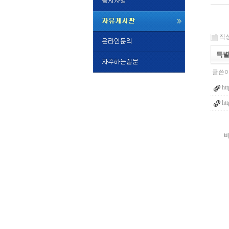
미
프
작성일
진
정
특별
품
구
글쓴이
매
밍
htt
키
넷
htt
비
슷
돔
클
럽
DOMCL
시
간
대
출
대
출
후
비
아
탑-
시