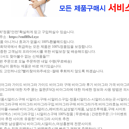
신뢰!정품!안전!확실하게 믿고 구입하실수 있습니다.
주소 :
https://vmflfflwl.xyz
)정품 아니거나 효과가 없을시 100%환불해드립니다.
)저희약국에서 취급하는 모든 제품은 100%정품임을 보장합니다.
)소중한 고객님의 프라이버시를 위한 비밀보장 및 배송해드립니다.
어디서도 찾아볼수 없는 신제품들!!!
편 주문으로 오늘 주문하면 내일 수령(무료배송)
고객님이 원하는 제품은 바로 여기있습니다.
도 고민하나요?빨리찾아와주세요~절때 후회하지 않도록 하겠습니다.
비아그라 가이드
비아그라 가이드 비아그라 구매 비아그라 후기 비아그라 가격 비아그
비아그라에 대한 자주 묻는 질문(FAQ)
비아그라에 대한 자세한 정보와 사용 방법은 의사
요.
정품시알리스구매
시알리스구매-시알리스구입-정품시알리스-시알리스파는곳-시알리
비아그라구매
비아그라.비아그라구입.비아그라구매.비아그라가격.비아그라효능.비아
아몰-viamall
비아그라,시알리스,레비트라,남성발기제품, 남성조루제품,구매 사이트
비아맥스 | 비아그라구입 | 시알리스구매
100%정품 | 무료배송 | 간편한주문 | 1+1이벤트
비아 추천 사이트
유용한! 비아그라 사이트 추천
파워맨 남성클리닉
비아그라,시알리스,여성흥분제 전문사이트
트 주소 직접 입력하시고 방문해주시면 빠르고 편하게 주문하십니다.