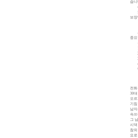
습니
시
4.
간
또한
대
보장
출
비
아
탑
웹
시알
토
중요
끼
합
본인
체
1.
출
2.
장
3.
안
4.
마
임
반드
심
중
절
주
소
전화
야
최
30
신
오르
토
기침
렌
남자
트
속쓰
사
그 
이
시댁
트
참외
순
요로