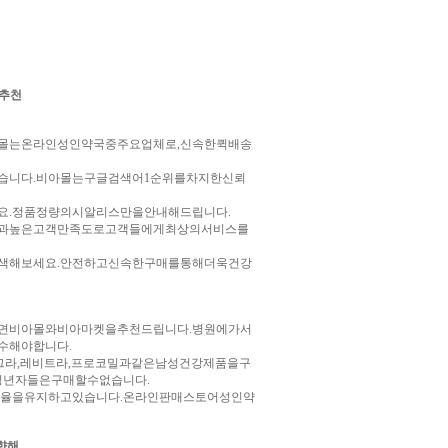
 추천
는온라인성인약국중주요업체로,신속한퀵배송
니다.비아몰는구글검색어1순위를차지한신뢰
.정품정량의시알리스만을안내해드립니다.
과높은고객만족도로고객들에게최상의서비스를
해보세요.안전하고신속한구매를통해더욱건강
비아몰와비아마켓을추천드립니다.병원에가서
수해야합니다.
라,레비트라,프로코밀과같은남성건강제품을구
성년자들은구매할수없습니다.
율을유지하고있습니다.온라인판매스토어성인약
향해