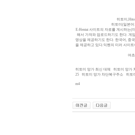
알
리
스
구
히토미,Hitomi.l
입
실
히토미(일본어:
시
E-Hentai 사이트의 자료를 게시하
간
해서 가져와 업로드하기도 한다. 게임 C
무
영상을 제공하기도 한다. 한국어, 중국
료
을 제공하고 있다.익헨의 미러 사이트이
채
팅
아
여초
산
만
히토미 망가 최신 대체 히토미 망가 
남
25 히토미 망가 차단복구주소 히토미 
찾
기
미
m4
프
진
복
용
후
기
뉴
토
야동코리아
끼
유
머
판
비