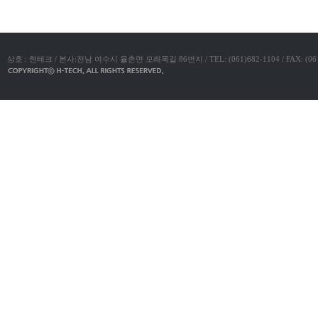
아
구
매
비
아
탑-
상호 : 현테크 / 본사:전남 여수시 율촌면 모래목길 86번지 / TEL: (061)682-1104 / FAX: (061)683-11
프
릴
리
지
구
입
시
알
리
스
후
기
코
리
아
e
뉴
스
비
아
센
터
링
크
와
미
프