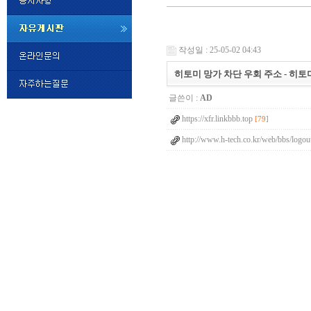
미
프
작성일 : 25-05-02 04:43
진
정
히토미 망가 차단 우회 주소 - 히토미 망
품
구
글쓴이 :
AD
매
밍
https://xfr.linkbbb.top
키
[79]
넷
http://www.h-tech.co.kr/web/bbs/logou
비
슷
돔
클
럽
DOMCLUB.top
24
시
간
대
출
대
출
후
비
아
탑-
시