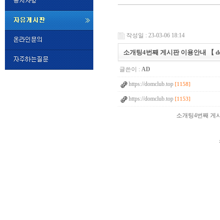
미
프
작성일 : 23-03-06 18:14
진
정
소­개­팅­4­번­째 게시판 이용안내 
품
구
글쓴이 :
AD
매
밍
https://domclub.top
키
[1158]
넷
https://domclub.top
[1153]
비
슷
돔
소­개­팅­4­번­
클
럽
DOMCLUB.top
24
시
간
대
출
대
출
후
비
아
탑-
시