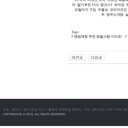
24 약국
미프진 약국
미프진 복용
아
마
발기부전 FAQ
링크114
유머판
구
프릴리지 구입
우즐성
코리아건강
매
비
위
영주소개탑
아
탑-
프
릴
Tags:
리
#
랜덤채팅 추천 받을사람 이리로!
#
지
구
입
시
알
리
스
후
야동코리아
기
코
리
아
e
뉴
스
비
아
센
상호 : 현테크 / 본사:전남 여수시 율촌면 모래목길 86번지 / TEL: (061)682-1104 / FAX: (061)683-11
터
링
크
와
미
프