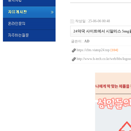
미
프
작성일 : 25-06-06 00:48
진
정
24약국 사이트에서 시알리스 5mg을 
품
구
글쓴이 :
AD
매
밍
https://cbts.viatop24.top
키
[104]
넷
http://www.h-tech.co.kr/web/bbs/logout
비
슷
돔
클
럽
DOMCLUB.top
24
시
간
대
출
대
출
후
비
아
탑-
시