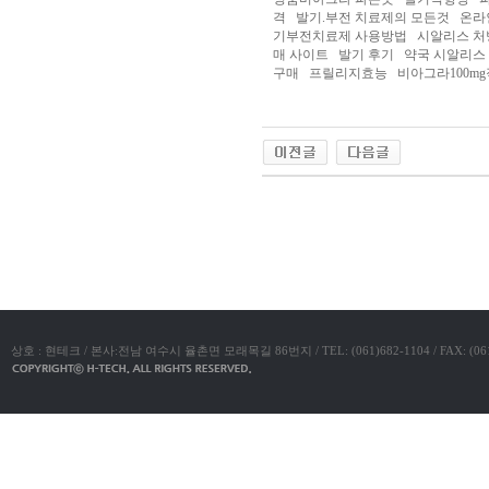
시
격 발기.부전 치료제의 모든것 온라
간
기부전치료제 사용방법 시알리스 처
대
매 사이트 발기 후기 약국 시알리
출
비
구매 프릴리지효능 비아그라100m
아
탑
웹
토
끼
합
체
출
장
야동코리아
안
마
임
심
중
절
주
소
야
최
신
상호 : 현테크 / 본사:전남 여수시 율촌면 모래목길 86번지 / TEL: (061)682-1104 / FAX: (061)683-11
토
렌
트
사
이
트
순