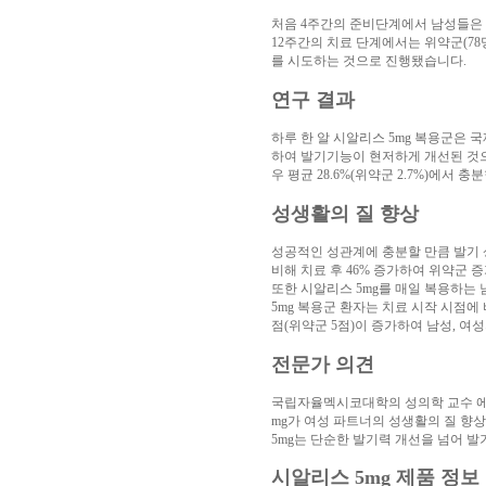
아
처음 4주간의 준비단계에서 남성들은 
구
12주간의 치료 단계에서는 위약군(78명
매
비
를 시도하는 것으로 진행됐습니다.
아
탑-
연구 결과
프
릴
리
하루 한 알 시알리스 5mg 복용군은 국
지
하여 발기기능이 현저하게 개선된 것으
구
우 평균 28.6%(위약군 2.7%)에서
입
시
알
성생활의 질 향상
리
스
성공적인 성관계에 충분할 만큼 발기 
후
비해 치료 후 46% 증가하여 위약군 증
기
코
또한 시알리스 5mg를 매일 복용하는
리
5mg 복용군 환자는 치료 시작 시점에 
아
점(위약군 5점)이 증가하여 남성, 
e
뉴
전문가 의견
스
비
아
국립자율멕시코대학의 성의학 교수 에우
센
mg가 여성 파트너의 성생활의 질 향상
터
링
5mg는 단순한 발기력 개선을 넘어 
크
와
미
시알리스 5mg 제품 정보
프