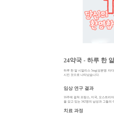
알
리
스
구
입
실
시
간
무
료
채
팅
아
산
만
24약국 - 하루 한
남
찾
기
미
하루 한 알 시알리스 5mg(성분명:
프
시킨 것으로 나타났습니다.
진
복
용
임상 연구 결과
후
기
뉴
16주에 걸쳐 프랑스, 미국, 오스트리
토
을 갖고 있는 342명의 남성과 그들의
끼
유
머
치료 과정
판
비