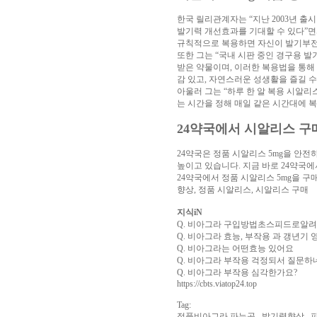
진
한국 릴리관계자는 “지난 2003년 출시
약
발기력 개선효과를 기대할 수 있다”면서
국
규칙적으로 복용하면 자신이 발기부전이
구
또한 그는 “국내 시판 중인 경구용 발
매
받은 약물이며, 이러한 복용법을 통해
방
감 있고, 자연스러운 성생활을 즐길 수
법
24
아울러 그는 “하루 한 알 복용 시알
약
는 시간을 정해 매일 같은 시간대에 
국
신
규
24약국에서 시알리스 
노
제
24약국은 정품 시알리스 5mg을 안전
휴
높이고 있습니다. 지금 바로 24약국
사
24약국에서 정품 시알리스 5mg을 구
이
향상, 정품 시알리스, 시알리스 구매
트
무
료
지식iN
만
Q. 비아그라 구입방법초스피드로알려
남
Q. 비아그라 효능, 부작용 과 갱년기 
어
Q. 비아그라는 어떤효능 있어요
플
우
Q. 비아그라 부작용 걱정되서 질문하
즐
Q. 비아그라 부작용 심각한가요?
성
러
https://cbts.viatop24.top
브
약
Tag:
국
24
정품비아그라 파는곳 발기력향상 파원