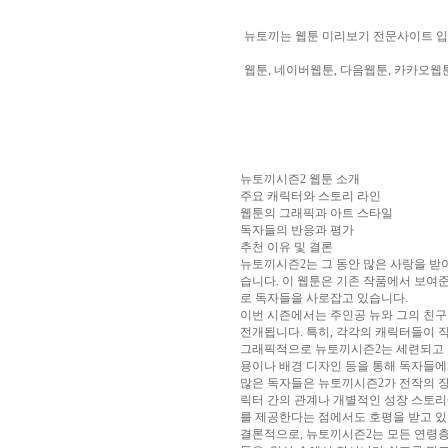
알
리
뉴토끼는 웹툰 미리보기 전문사이트 입
스
구
웹툰, 네이버웹툰, 다음웹툰, 카카오웹툰
입
실
시
간
무
료
채
뉴토끼시즌2 웹툰 소개
팅
아
주요 캐릭터와 스토리 라인
산
웹툰의 그래픽과 아트 스타일
만
독자들의 반응과 평가
남
추천 이유 및 결론
찾
뉴토끼시즌2는 그 동안 많은 사랑을 받
기
미
습니다. 이 웹툰은 기존 작품에서 보여
프
로 독자들을 사로잡고 있습니다.
진
이번 시즌에서는 주인공 뉴와 그의 친
복
전개됩니다. 특히, 각각의 캐릭터들이 
용
그래픽적으로 뉴토끼시즌2는 세련되고 현
후
용이나 배경 디자인 등을 통해 독자들에
기
뉴
많은 독자들은 뉴토끼시즌2가 전작의 장
토
릭터 간의 관계나 개별적인 성장 스토리
끼
유
를 제공한다는 점에서도 호평을 받고 있
머
결론적으로, 뉴토끼시즌2는 모든 연령층
판
비