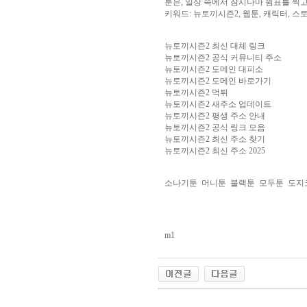
툰은, 일상 속에서 잠시나마 쉼표를 찍
아
키워드: 뉴토끼시즌2, 웹툰, 캐릭터, 스토
구
매
비
아
뉴토끼시즌2 최신 대체 링크
탑-
뉴토끼시즌2 공식 커뮤니티 주소
프
뉴토끼시즌2 도메인 대피소
릴
뉴토끼시즌2 도메인 바로가기
리
뉴토끼시즌2 먹튀
지
뉴토끼시즌2 새주소 업데이트
구
뉴토끼시즌2 평생 주소 안내
입
시
뉴토끼시즌2 공식 링크 모음
알
뉴토끼시즌2 최신 주소 찾기
리
뉴토끼시즌2 최신 주소 2025
스
후
기
코
소나기툰
머니툰
블랙툰
모두툰
도지
리
아
e
뉴
스
비
m1
아
센
터
링
크
와
미
프
야동코리아