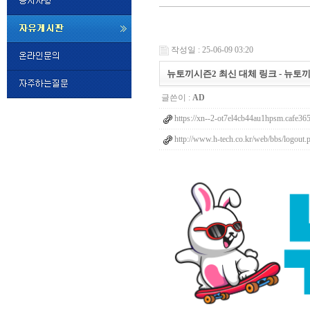
미
프
작성일 : 25-06-09 03:20
진
정
뉴토끼시즌2 최신 대체 링크 - 뉴토끼시즌
품
구
글쓴이 :
AD
매
밍
https://xn--2-ot7el4cb44au1hpsm.cafe365
키
넷
http://www.h-tech.co.kr/web/bbs/logout.
비
슷
돔
클
럽
DOMCLUB.top
24
시
간
대
출
대
출
후
비
아
탑-
시