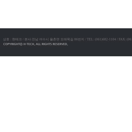
진
약
국
구
매
방
법
24
약
상호 : 현테크 / 본사:전남 여수시 율촌면 모래목길 86번지 / TEL: (061)682-1104 / FAX: (061)683-11
국
신
규
노
제
휴
사
이
트
무
료
만
남
어
플
우
즐
성
러
브
약
국
24