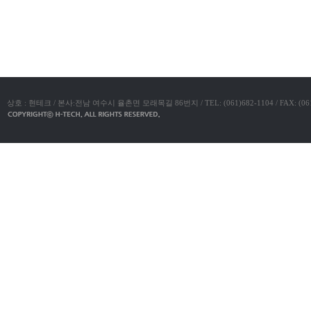
야동코리아
진
약
국
구
매
방
법
24
약
상호 : 현테크 / 본사:전남 여수시 율촌면 모래목길 86번지 / TEL: (061)682-1104 / FAX: (061)683-11
국
신
규
노
제
휴
사
이
트
무
료
만
남
어
플
우
즐
성
러
브
약
국
24