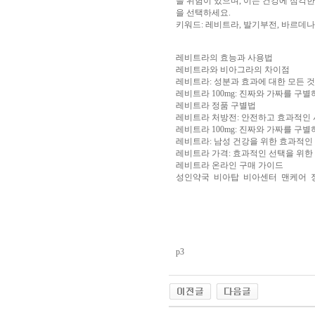
을 위험이 있으며, 이는 건강에 심각한
아
을 선택하세요.
구
키워드: 레비트라, 발기부전, 바르데나필
매
비
아
탑-
레비트라의 효능과 사용법
프
레비트라와 비아그라의 차이점
릴
레비트라: 성분과 효과에 대한 모든 것
리
레비트라 100mg: 진짜와 가짜를 구별
지
레비트라 정품 구별법
구
레비트라 처방전: 안전하고 효과적인
입
시
레비트라 100mg: 진짜와 가짜를 구별
알
레비트라: 남성 건강을 위한 효과적인
리
레비트라 가격: 효과적인 선택을 위한
스
레비트라 온라인 구매 가이드
후
성인약국
비아탑
비아센터
맨케어
기
코
리
아
e
뉴
스
비
p3
아
센
터
링
크
와
미
프