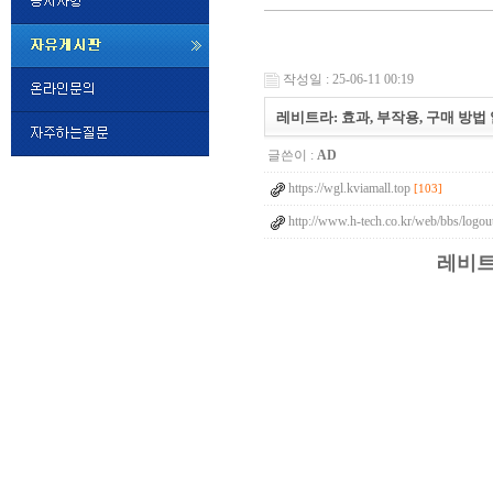
미
프
작성일 : 25-06-11 00:19
진
정
레비트라: 효과, 부작용, 구매 방법
품
구
글쓴이 :
AD
매
밍
https://wgl.kviamall.top
키
[103]
넷
http://www.h-tech.co.kr/web/bbs/logou
비
슷
돔
레비트
클
럽
DOMCLUB.top
24
시
간
대
출
대
출
후
비
아
탑-
시