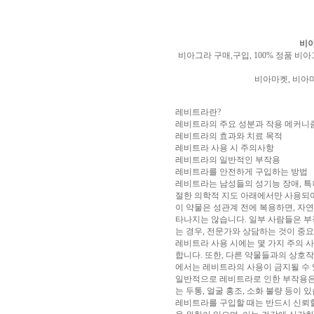
알
리
스
비아
구
비아그라 구매,구입, 100% 정품 비
입
실
시
비아마켓, 비아마
간
무
료
레비트라란?
채
레비트라의 주요 성분과 작용 메커니
팅
아
레비트라의 효과와 치료 목적
산
레비트라 사용 시 주의사항
만
레비트라의 일반적인 부작용
남
레비트라를 안전하게 구입하는 방법
찾
레비트라는 남성들의 성기능 장애, 특
기
미
절한 의학적 지도 아래에서만 사용되어
프
이 약물은 성관계 전에 복용하면, 자
진
타나지는 않습니다. 일부 사람들은 부
복
는 경우, 전문가와 상담하는 것이 중
용
레비트라 사용 시에는 몇 가지 주의 사
후
합니다. 또한, 다른 약물들과의 상호
기
뉴
에서는 레비트라의 사용이 금지될 수 
토
일반적으로 레비트라로 인한 부작용은
끼
유
는 두통, 얼굴 홍조, 소화 불량 등이
머
레비트라를 구입할 때는 반드시 신뢰할
판
비