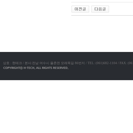
아
구
매
비
아
탑-
야동코리아
프
릴
리
지
구
입
시
알
리
상호 : 현테크 / 본사:전남 여수시 율촌면 모래목길 86번지 / TEL: (061)682-1104 / FAX: (061)683-11
스
후
기
코
리
아
e
뉴
스
비
아
센
터
링
크
와
미
프