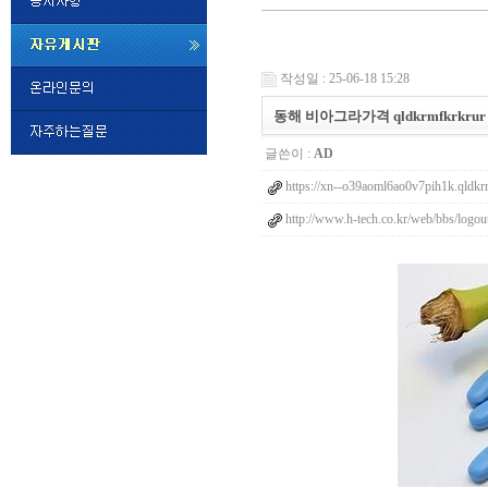
미
프
작성일 : 25-06-18 15:28
진
정
동해 비아그라가격 qldkrmfkrkrur
품
구
글쓴이 :
AD
매
밍
https://xn--o39aoml6ao0v7pih1k.qldkr
키
넷
http://www.h-tech.co.kr/web/bbs/logo
비
슷
돔
클
럽
DOMCLUB.top
24
시
간
대
출
대
출
후
비
아
탑-
시