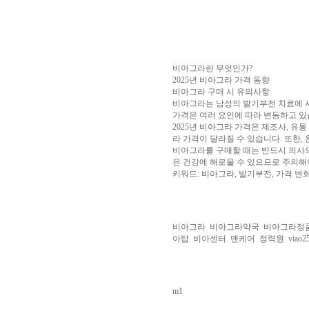
알
리
스
구
입
실
시
비아그라란 무엇인가?
간
2025년 비아그라 가격 동향
무
비아그라 구매 시 유의사항
료
비아그라는 남성의 발기부전 치료에 사
채
가격은 여러 요인에 따라 변동하고 있
팅
아
2025년 비아그라 가격은 제조사, 유
산
라 가격이 달라질 수 있습니다. 또한,
만
비아그라를 구매할 때는 반드시 의사의
남
은 건강에 해로울 수 있으므로 주의해
찾
키워드: 비아그라, 발기부전, 가격 변
기
미
프
진
복
비아그라
비아그라약국
비아그라정
용
아탑
비아센터
맨케어
정력원
viao2
후
기
뉴
토
끼
유
머
m1
판
비