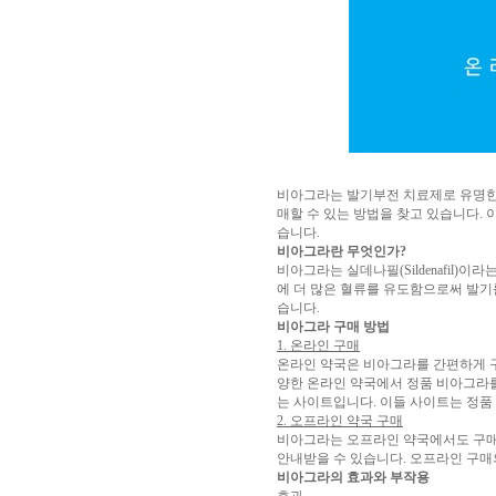
알
리
스
구
입
실
시
간
무
료
채
비아그라는 발기부전 치료제로 유명한 
팅
아
매할 수 있는 방법을 찾고 있습니다.
산
습니다.
만
비아그라란 무엇인가?
남
비아그라는 실데나필(Sildenafil
찾
에 더 많은 혈류를 유도함으로써 발기를
기
미
습니다.
프
비아그라 구매 방법
진
1. 온라인 구매
복
온라인 약국은 비아그라를 간편하게 구
용
양한 온라인 약국에서 정품 비아그라를
후
는 사이트입니다. 이들 사이트는 정품
기
뉴
2. 오프라인 약국 구매
토
비아그라는 오프라인 약국에서도 구매할
끼
유
안내받을 수 있습니다. 오프라인 구매
머
비아그라의 효과와 부작용
판
비