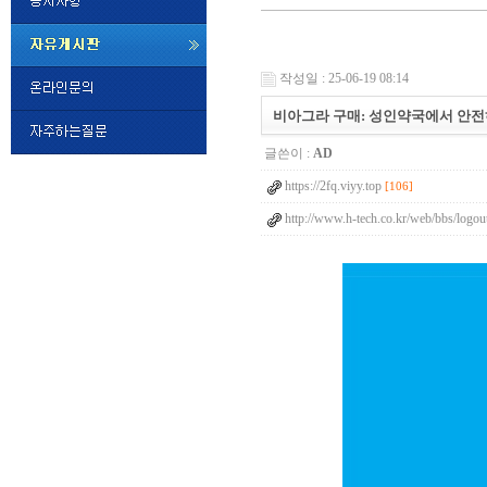
미
프
작성일 : 25-06-19 08:14
진
정
비아그라 구매: 성인약국에서 안전하고
품
구
글쓴이 :
AD
매
밍
https://2fq.viyy.top
키
[106]
넷
http://www.h-tech.co.kr/web/bbs/logo
비
슷
돔
클
럽
DOMCLUB.top
24
시
간
대
출
대
출
후
비
아
탑-
시