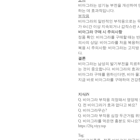
효과
아
비아그라는 성기능 부전을 개선하여 만
구
하는 데 효과적입니다.
매
비
부작용
아
비아그라의 일반적인 부작용으로는 두통
탑-
가 4시간 이상 지속되거나 갑작스런 
프
비아그라 구매 시 주의사항
릴
정품 확인: 비아그라를 구매할 때는 
리
의사의 상담: 비아그라를 처음 복용하
지
복용 시 주의사항: 비아그라는 고지방
구
다.
입
시
결론
알
비아그라는 남성의 발기부전을 치료하
리
는 것이 중요합니다. 비아그라의 효과
스
비아그라 구매를 원하신다면, 비아 몰
후
지금 바로 비아그라를 구매하여 건강
기
코
리
아
지식iN
e
Q. 비아그라 부작용 걱정돼서 영양제
뉴
Q. 전 비아그라가 효과 없다고 봐요?
스
비
Q. 비아그라무슨?
아
Q. 비아그라 부작용 심장 두근거림 
센
Q. 비아그라를 먹은면 흥분도 되나요?
터
링
https://2fq.viyy.top
크
와
미
Tag:
프