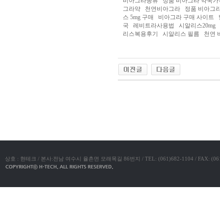
비아그라종류 정품 비아그라 약국가
진
그라약 천연비아그라 정품 비아그라
약
스 5mg 구매 비아그라 구매 사이
국
국 레비트라사용법 시알리스20mg
구
리스복용후기 시알리스 필름 천연 비
매
방
법
24
약
국
신
규
노
야동코리아
제
휴
사
이
트
무
료
만
남
상호 : 현테크 / 본사:전남 여수시 율촌면 모래목길 86번지 / TEL: (061)682-1104 / FAX: (061)683-11
어
플
우
즐
성
러
브
약
국
24