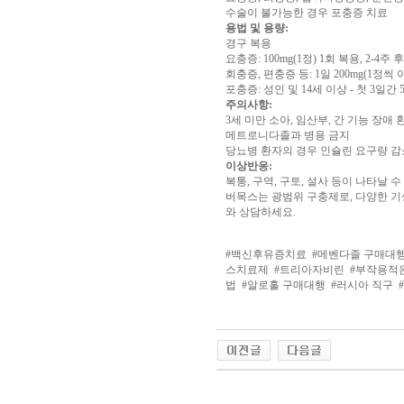
아
수술이 불가능한 경우 포충증 치료
구
용법 및 용량:
매
비
경구 복용
아
요충증: 100mg(1정) 1회 복용, 2-4주
탑-
회충증, 편충증 등: 1일 200mg(1정씩 
프
포충증: 성인 및 14세 이상 - 첫 3일간 
릴
주의사항:
리
3세 미만 소아, 임산부, 간 기능 장애
지
메트로니다졸과 병용 금지
구
당뇨병 환자의 경우 인슐린 요구량 감
입
시
이상반응:
알
복통, 구역, 구토, 설사 등이 나타날 수
리
버목스는 광범위 구충제로, 다양한 기
스
와 상담하세요.
후
기
코
리
#백신후유증치료
#메벤다졸 구매대
아
스치료제
#트리아자비린
#부작용적
e
법
#알로홀 구매대행
#러시아 직구
뉴
스
비
아
센
터
링
크
와
미
야동코리아
프