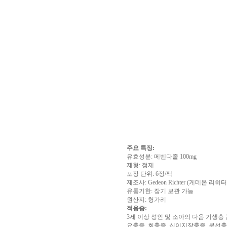
알
리
스
구
입
실
시
간
무
료
채
팅
아
산
만
남
찾
기
미
프
주요 특징:
진
유효성분: 메벤다졸 100mg
복
제형: 정제
용
포장 단위: 6정/팩
후
제조사: Gedeon Richter (게데온 리히터
기
뉴
유통기한: 장기 보관 가능
토
원산지: 헝가리
끼
유
적응증:
머
3세 이상 성인 및 소아의 다음 기생충 
판
비
요충증, 회충증, 십이지장충증, 분선충