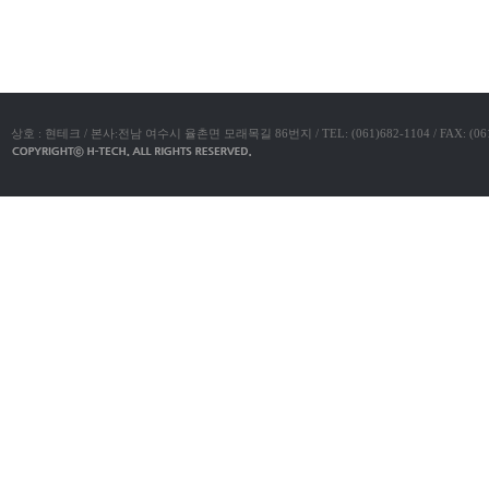
진
약
국
구
매
방
법
24
상호 : 현테크 / 본사:전남 여수시 율촌면 모래목길 86번지 / TEL: (061)682-1104 / FAX: (061)683-11
약
국
신
규
노
제
휴
사
이
트
무
료
만
남
어
플
우
즐
성
러
브
약
국
24