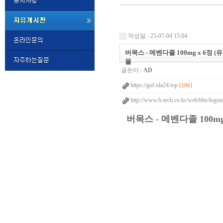
미
프
작성일 : 25-07-04 15:04
진
정
버목스 - 메벤다졸 100mg x 6정 
품
몰
구
글쓴이 :
AD
매
밍
https://gof.ula24.top
키
[106]
넷
http://www.h-tech.co.kr/web/bbs/logo
비
슷
돔
버목스 - 메벤다졸 100m
클
럽
DOMCLUB.top
24
시
간
대
출
대
출
후
비
아
탑-
시