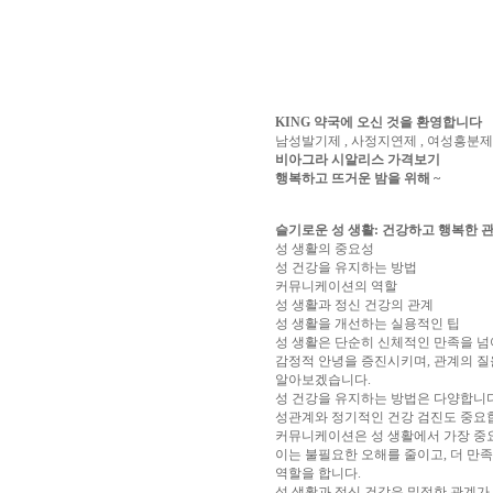
알
리
스
구
입
실
시
KING 약국에 오신 것을 환영합니다
간
남성발기제 , 사정지연제 , 여성흥분제 
무
비아그라 시알리스 가격보기
료
행복하고 뜨거운 밤을 위해 ~
채
팅
아
산
슬기로운 성 생활: 건강하고 행복한 
만
성 생활의 중요성
남
성 건강을 유지하는 방법
찾
커뮤니케이션의 역할
기
미
성 생활과 정신 건강의 관계
프
성 생활을 개선하는 실용적인 팁
진
성 생활은 단순히 신체적인 만족을 넘어
복
감정적 안녕을 증진시키며, 관계의 질
용
알아보겠습니다.
후
성 건강을 유지하는 방법은 다양합니다.
기
뉴
성관계와 정기적인 건강 검진도 중요합
토
커뮤니케이션은 성 생활에서 가장 중요
끼
유
이는 불필요한 오해를 줄이고, 더 만
머
역할을 합니다.
판
비
성 생활과 정신 건강은 밀접한 관계가 