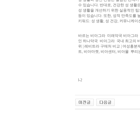
아
수 있습니다. 반대로, 건강한 성 생활
구
성 생활을 개선하기 위한 실용적인 팁도
매
비
등이 있습니다. 또한, 성적 만족도를 
아
키워드: 성 생활, 성 건강, 커뮤니케이
탑-
프
릴
바르는 비아그라
미래약국 비아그라
리
인 하나약국
비아그라
국내 최고의 
지
위 | 레비트라 구매처 비교 | 여성흥분
구
트, 비아마켓, 비아센터, 비아몰
뿌리
입
시
알
리
스
후
l-2
기
코
리
아
e
뉴
스
비
아
야동코리아
센
터
링
크
와
미
프