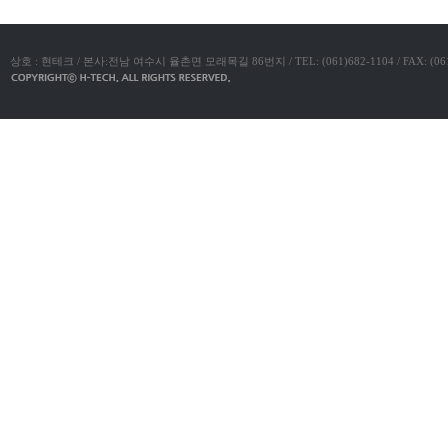
진
약
국
상호 : 현테크 / 본사:전남 여수시 율촌면 모래목길 86번지 / TEL: (061)682-1104 / FAX: (061)683-11
구
매
방
법
24
약
국
신
규
노
제
휴
사
이
트
무
료
만
남
어
플
우
즐
성
러
브
약
국
24