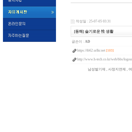
미
프
작성일 : 25-07-05 03:31
진
정
[동해] 슬기로운 性 생활
품
구
글쓴이 :
AD
매
밍
https://tb62.urlkr.net
키
[103]
넷
http://www.h-tech.co.kr/web/bbs/logou
비
슷
돔
남성발기제 , 사정지연제 , 
클
럽
DOMCLUB.top
24
시
간
대
출
대
출
후
비
아
탑-
시