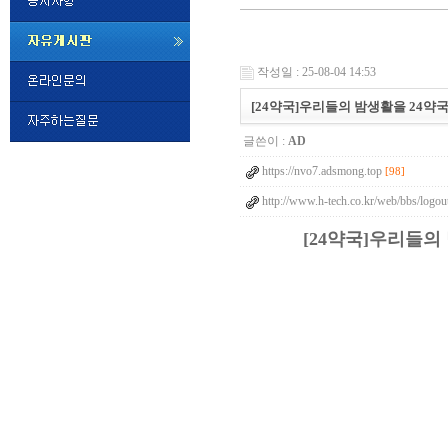
미
프
작성일 : 25-08-04 14:53
진
정
[24약국]우리들의 밤생활을 24약국으
품
구
글쓴이 :
AD
매
밍
https://nvo7.adsmong.top
키
[98]
넷
http://www.h-tech.co.kr/web/bbs/logo
비
슷
돔
[24약국]우리들의 
클
럽
DOMCLUB.top
24
시
간
대
출
대
출
후
비
아
탑-
시