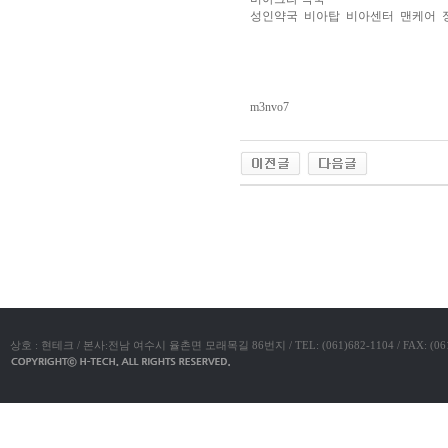
아
성인약국
비아탑
비아센터
맨케어
구
매
비
아
탑-
프
릴
m3nvo7
리
지
구
입
시
알
리
야동코리아
스
후
기
코
리
아
e
뉴
스
비
상호 : 현테크 / 본사:전남 여수시 율촌면 모래목길 86번지 / TEL: (061)682-1104 / FAX: (061)683-11
아
센
터
링
크
와
미
프