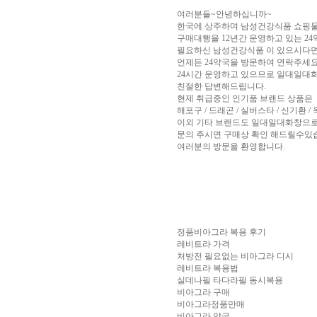
알
여러분들~안녕하십니까~
리
한국에 상주하며 남성건강식품 쇼핑
스
구매대행을 12년간 운영하고 있는 2
구
필요하신 남성건강식품 이 있으시다
입
실
언제든 24약국을 방문하여 연락주세요!
시
24시간 운영하고 있으므로 일대일대
간
친절한 답변해드립니다.
무
현제 취급중인 인기품 브랜드 상품은
료
해포구 / 드래곤 / 실버스타 / 신기환 /
채
이외 기타 브랜드도 일대일대화창으
팅
아
문의 주시면 구매상 확인 해드릴수있
산
여러분의 방문을 환영합니다.
만
남
찾
기
미
프
진
복
정품비아그라 복용 후기
용
레비트라 가격
후
처방전 필요없는 비아그라 디시
기
뉴
레비트라 복용법
토
실데나필 타다라필 동시복용
끼
유
비아그라 구매
머
비아그라정품만매
판
비
비아그라 약국