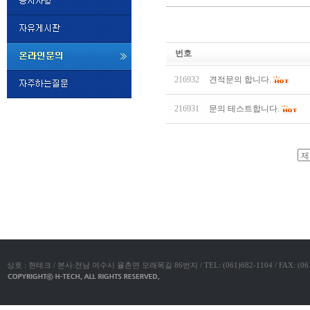
비
아
번호
센
터
216932
견적문의 합니다.
미
프
진
216931
문의 테스트합니다.
후
기
강
직
도
야동코리아
올
리
는
법
24
시
간
대
상호 : 현테크 / 본사:전남 여수시 율촌면 모래목길 86번지 / TEL: (061)682-1104 / FAX: (061)683-11
출
영
천
카