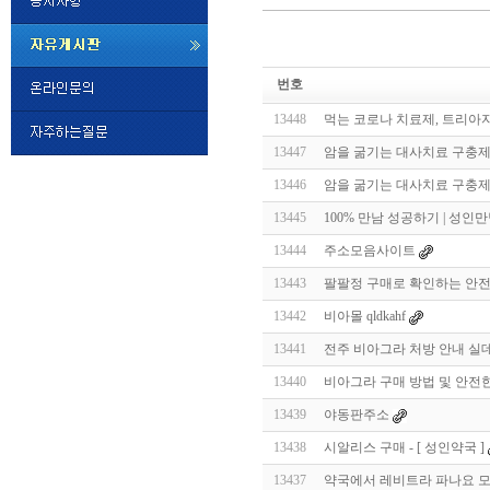
미
프
번호
진
정
13448
먹는 코로나 치료제, 트리아자비
품
구
13447
암을 굶기는 대사치료 구충제 
매
밍
13446
암을 굶기는 대사치료 구충제 
키
넷
13445
100% 만남 성공하기 | 성인
비
슷
돔
13444
주소모음사이트
클
럽
13443
팔팔정 구매로 확인하는 안전
DOMCLUB.top
24
시
13442
비아몰 qldkahf
간
13441
전주 비아그라 처방 안내 실
대
출
13440
비아그라 구매 방법 및 안전
대
출
13439
야동판주소
후
비
아
13438
시알리스 구매 - [ 성인약국 ]
탑-
13437
약국에서 레비트라 파나요 모바일 
시