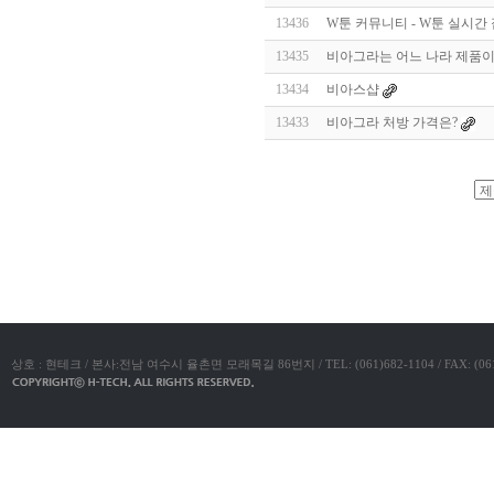
알
13436
W툰 커뮤니티 - W툰 실시간 
리
스
13435
비아그라는 어느 나라 제품이
구
입
실
13434
비아스샵
시
13433
비아그라 처방 가격은?
간
무
료
채
팅
아
야동코리아
산
만
남
찾
기
미
프
진
복
상호 : 현테크 / 본사:전남 여수시 율촌면 모래목길 86번지 / TEL: (061)682-1104 / FAX: (061)683-11
용
후
기
뉴
토
끼
유
머
판
비